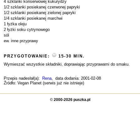
4 szklanki konserwowej kukurydzy
1/2 szklanki posiekanej czerwonej papryki
1/2 szklanki posiekanej zielonej papryki
1/4 szklanki posiekanej marchwi
1 łyżka oleju
2 łyżki soku cytrynowego
sól
ew. inne przyprawy
PRZYGOTOWANIE:
15-30 MIN.
Wymieszać wszystkie składniki, doprawiając przyprawami do smaku.
Przepis nadesłał(a):
Rena
, data dodania: 2001-02-08
Źródło: Vegan Planet (serwis już nie istnieje)
©
2000-2026 puszka.pl