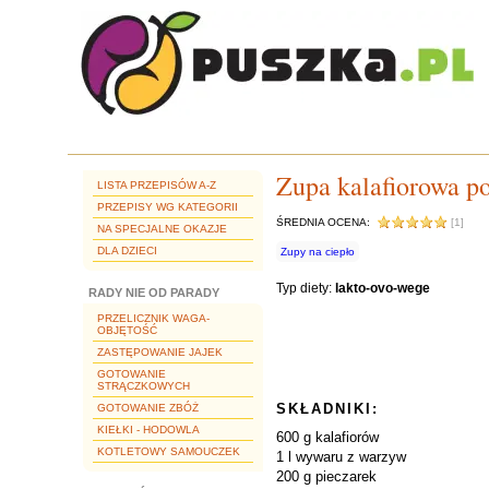
Zupa kalafiorowa p
LISTA PRZEPISÓW A-Z
PRZEPISY WG KATEGORII
ŚREDNIA OCENA:
[1]
NA SPECJALNE OKAZJE
DLA DZIECI
Zupy na ciepło
Typ diety:
lakto-ovo-wege
RADY NIE OD PARADY
PRZELICZNIK WAGA-
OBJĘTOŚĆ
ZASTĘPOWANIE JAJEK
GOTOWANIE
STRĄCZKOWYCH
SKŁADNIKI:
GOTOWANIE ZBÓŻ
KIEŁKI - HODOWLA
600 g kalafiorów
KOTLETOWY SAMOUCZEK
1 l wywaru z warzyw
200 g pieczarek