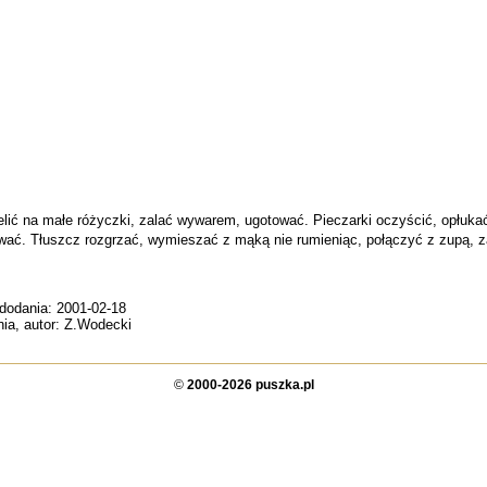
ielić na małe różyczki, zalać wywarem, ugotować. Pieczarki oczyścić, opłuk
ać. Tłuszcz rozgrzać, wymieszać z mąką nie rumieniąc, połączyć z zupą, z
 dodania: 2001-02-18
nia, autor: Z.Wodecki
©
2000-2026 puszka.pl