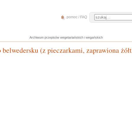
pomoc / FAQ
Archiwum przepisów wegetariańskich i wegańskich
o belwedersku (z pieczarkami, zaprawiona żół