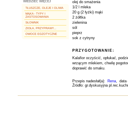
WIEDZIEĆ WIĘCEJ
olej do smażenia
1/2 l mleka
TŁUSZCZE, OLEJE I OLIWA
20 g (2 łyżki) mąki
MĄKA - TYPY I
ZASTOSOWANIA
2 żółtka
zielenina
SŁOWNIK
sól
ZIOŁA, PRZYPRAWY...
pieprz
OWOCE EGZOTYCZNE
sok z cytryny
PRZYGOTOWANIE:
Kalafior oczyścić, opłukać, podz
wrzącym mlekiem, chwilę pogotow
doprawić do smaku.
Przepis nadesłał(a):
Rena
, data
Źródło: gr.dyskusyjna pl.rec.kuch