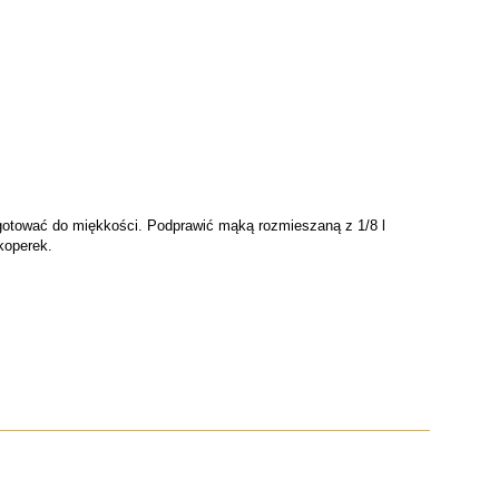
, ugotować do miękkości. Podprawić mąką rozmieszaną z 1/8 l
koperek.