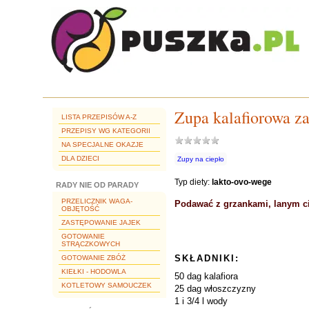
Zupa kalafiorowa z
LISTA PRZEPISÓW A-Z
PRZEPISY WG KATEGORII
NA SPECJALNE OKAZJE
DLA DZIECI
Zupy na ciepło
Typ diety:
lakto-ovo-wege
RADY NIE OD PARADY
PRZELICZNIK WAGA-
Podawać z grzankami, lanym c
OBJĘTOŚĆ
ZASTĘPOWANIE JAJEK
GOTOWANIE
STRĄCZKOWYCH
SKŁADNIKI:
GOTOWANIE ZBÓŻ
KIEŁKI - HODOWLA
50 dag kalafiora
KOTLETOWY SAMOUCZEK
25 dag włoszczyzny
1 i 3/4 l wody