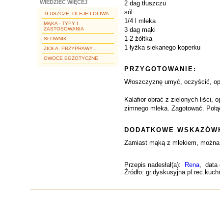
WIEDZIEĆ WIĘCEJ
2 dag tłuszczu
sól
TŁUSZCZE, OLEJE I OLIWA
1/4 l mleka
MĄKA - TYPY I
ZASTOSOWANIA
3 dag mąki
1-2 żółtka
SŁOWNIK
1 łyżka siekanego koperku
ZIOŁA, PRZYPRAWY...
OWOCE EGZOTYCZNE
PRZYGOTOWANIE:
Włoszczyznę umyć, oczyścić, opł
Kalafior obrać z zielonych liści
zimnego mleka. Zagotować. Połąc
DODATKOWE WSKAZÓWK
Zamiast mąką z mlekiem, można 
Przepis nadesłał(a):
Rena
, data
Źródło: gr.dyskusyjna pl.rec.kuch