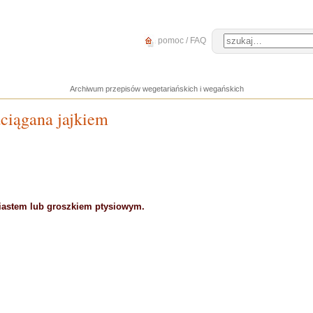
pomoc / FAQ
Archiwum przepisów wegetariańskich i wegańskich
aciągana jajkiem
iastem lub groszkiem ptysiowym.