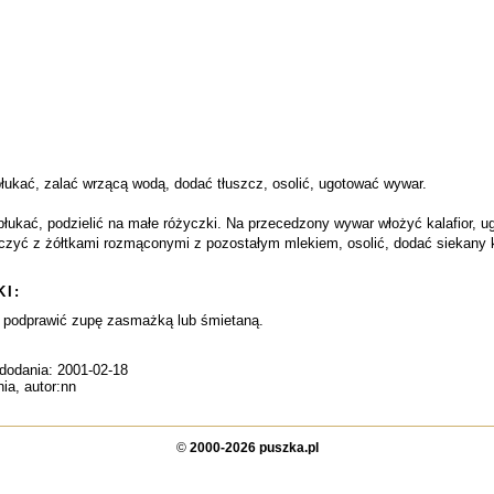
ukać, zalać wrzącą wodą, dodać tłuszcz, osolić, ugotować wywar.
, opłukać, podzielić na małe różyczki. Na przecedzony wywar włożyć kalafior
zyć z żółtkami rozmąconymi z pozostałym mlekiem, osolić, dodać siekany 
I:
podprawić zupę zasmażką lub śmietaną.
 dodania: 2001-02-18
nia, autor:nn
©
2000-2026 puszka.pl