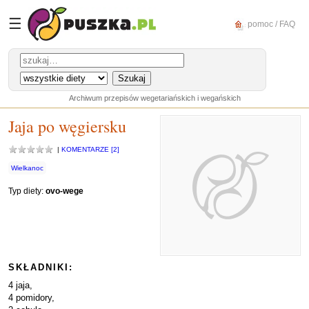
☰
pomoc / FAQ
Archiwum przepisów wegetariańskich i wegańskich
Jaja po węgiersku
|
KOMENTARZE [2]
Wielkanoc
Typ diety:
ovo-wege
SKŁADNIKI:
4 jaja,
4 pomidory,