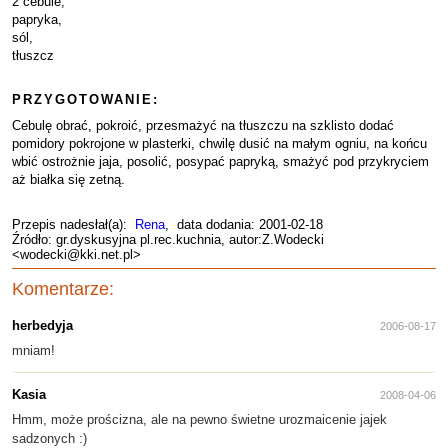
2 cebule,
papryka,
sól,
tłuszcz
PRZYGOTOWANIE:
Cebulę obrać, pokroić, przesmażyć na tłuszczu na szklisto dodać
pomidory pokrojone w plasterki, chwilę dusić na małym ogniu, na końcu
wbić ostrożnie jaja, posolić, posypać papryką, smażyć pod przykryciem
aż białka się zetną.
Przepis nadesłał(a):
Rena
, data dodania: 2001-02-18
Źródło: gr.dyskusyjna pl.rec.kuchnia, autor:Z.Wodecki
<wodecki@kki.net.pl>
Komentarze:
herbedyja
2006-08-17
mniam!
Kasia
2008-04-06
Hmm, może prościzna, ale na pewno świetne urozmaicenie jajek
sadzonych :)