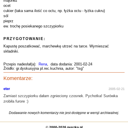
majonez
ocet
cukier (taka sama ilość co octu, np. łyżka octu - łyżka cukru)
sól
pieprz
ew. trochę posiekanego szczypiorku
PRZYGOTOWANIE:
Kapustę poszatkować, marchewkę utrzeć na tarce. Wymieszać
składniki.
Przepis nadesłał(a):
Rena
, data dodania: 2001-02-24
Źródło: gr.dyskusyjna pl.rec.kuchnia, autor: "tsg"
Komentarze:
eter
2005-02-21
Zamiast szczypiorku dałam zgnieciony czosnek. Pychotka! Surówka
zrobiła furore :)
Dodawanie nowych komentarzy nie jest dostępne w wersji archiwalnej.
©
2000-2026 puszka.pl