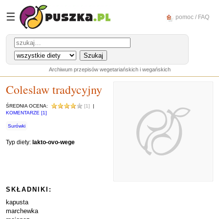
☰
pomoc / FAQ
Archiwum przepisów wegetariańskich i wegańskich
Coleslaw tradycyjny
ŚREDNIA OCENA:
[1]
|
KOMENTARZE [1]
Surówki
Typ diety:
lakto-ovo-wege
SKŁADNIKI:
kapusta
marchewka