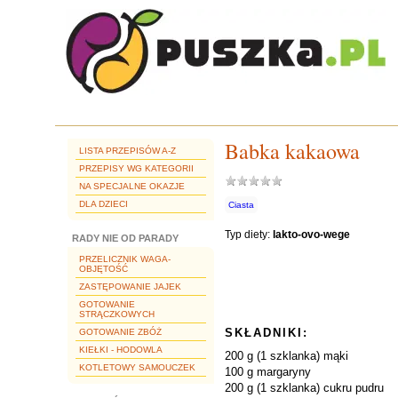
Babka kakaowa
LISTA PRZEPISÓW A-Z
PRZEPISY WG KATEGORII
NA SPECJALNE OKAZJE
DLA DZIECI
Ciasta
Typ diety:
lakto-ovo-wege
RADY NIE OD PARADY
PRZELICZNIK WAGA-
OBJĘTOŚĆ
ZASTĘPOWANIE JAJEK
GOTOWANIE
STRĄCZKOWYCH
SKŁADNIKI:
GOTOWANIE ZBÓŻ
KIEŁKI - HODOWLA
200 g (1 szklanka) mąki
KOTLETOWY SAMOUCZEK
100 g margaryny
200 g (1 szklanka) cukru pudru