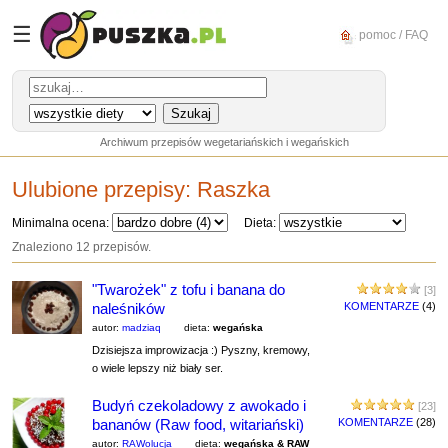
☰
pomoc / FAQ
Archiwum przepisów wegetariańskich i wegańskich
Ulubione przepisy:
Raszka
Minimalna ocena:
Dieta:
Znaleziono 12 przepisów.
"Twarożek" z tofu i banana do
[3]
naleśników
KOMENTARZE
(4)
autor:
madziaq
dieta:
wegańska
Dzisiejsza improwizacja :) Pyszny, kremowy,
o wiele lepszy niż biały ser.
Budyń czekoladowy z awokado i
[23]
bananów (Raw food, witariański)
KOMENTARZE
(28)
autor:
RAWolucja
dieta:
wegańska & RAW