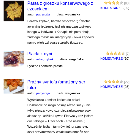
Pasta z groszku konserwowego z
[88]
czosnkiem
KOMENTARZE
(92)
autor:
patrycccja
dieta:
wegańska
Bardzo szybka, bardzo smaczna :) Świetne
awaryjne jedzenie, jeśli nie ma czasu/siły/nic
innego w lodówce ;) Kanapki nie potrzebują
żadnego masła ani margaryny - oliwa zapewni
nam o wiele zdrowsze źródło tłuszczu.
Placki z dyni
[7]
KOMENTARZE
(10)
autor:
askagrzybek
dieta:
wegańska
Pyszne i banalnie proste!
Prażny syr tofu (smażony ser
[22]
tofu)
KOMENTARZE
(25)
autor:
patrycccja
dieta:
wegańska
Wyśmienite zamiast kotleta do obiadu.
Doskonale do niego pasują różne sosy - nie
tylko pieczarkowy czy pieczarkowo-porowy,
ale też np. adżika i ajwar. Pierwszy raz jadłam
coś takiego w Czechach - stąd nazwa :).
Wcześniej jadłam tam również prażny syr,
czyli przygotowany w taki sam sposób ser