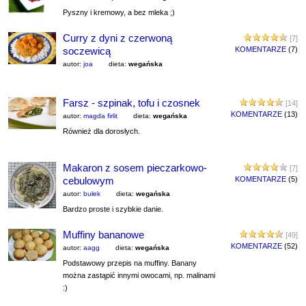
Pyszny i kremowy, a bez mleka ;)
Curry z dyni z czerwoną
[7]
soczewicą
KOMENTARZE
(7)
autor:
joa
dieta:
wegańska
Farsz - szpinak, tofu i czosnek
[14]
KOMENTARZE
(13)
autor:
magda firlit
dieta:
wegańska
Również dla dorosłych.
Makaron z sosem pieczarkowo-
[7]
cebulowym
KOMENTARZE
(5)
autor:
bułek
dieta:
wegańska
Bardzo proste i szybkie danie.
Muffiny bananowe
[49]
KOMENTARZE
(52)
autor:
aagg
dieta:
wegańska
Podstawowy przepis na muffiny. Banany
można zastąpić innymi owocami, np. malinami
:)