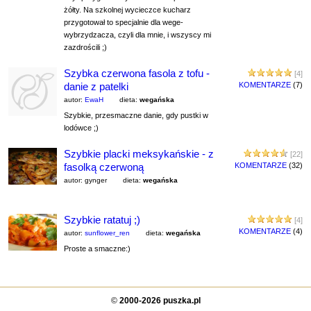
żółty. Na szkolnej wycieczce kucharz
przygotował to specjalnie dla wege-
wybrzydzacza, czyli dla mnie, i wszyscy mi
zazdrościli ;)
Szybka czerwona fasola z tofu -
[4]
danie z patelki
KOMENTARZE
(7)
autor:
EwaH
dieta:
wegańska
Szybkie, przesmaczne danie, gdy pustki w
lodówce ;)
Szybkie placki meksykańskie - z
[22]
fasolką czerwoną
KOMENTARZE
(32)
autor: gynger
dieta:
wegańska
Szybkie ratatuj ;)
[4]
KOMENTARZE
(4)
autor:
sunflower_ren
dieta:
wegańska
Proste a smaczne:)
©
2000-2026 puszka.pl