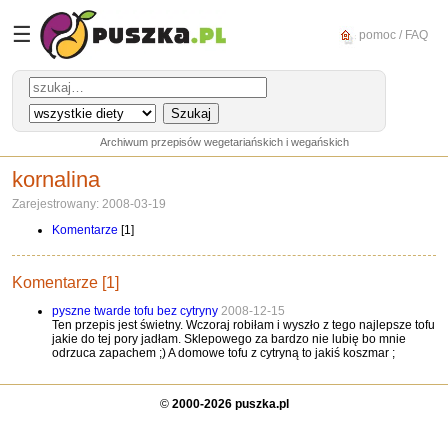
☰
pomoc / FAQ
Archiwum przepisów wegetariańskich i wegańskich
kornalina
Zarejestrowany: 2008-03-19
Komentarze
[1]
Komentarze [1]
pyszne twarde tofu bez cytryny
2008-12-15
Ten przepis jest świetny. Wczoraj robiłam i wyszło z tego najlepsze tofu
jakie do tej pory jadłam. Sklepowego za bardzo nie lubię bo mnie
odrzuca zapachem ;) A domowe tofu z cytryną to jakiś koszmar ;
©
2000-2026 puszka.pl