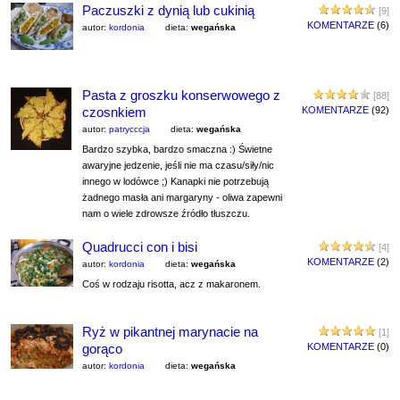
Paczuszki z dynią lub cukinią
[9]
KOMENTARZE
(6)
autor:
kordonia
dieta:
wegańska
Pasta z groszku konserwowego z
[88]
czosnkiem
KOMENTARZE
(92)
autor:
patrycccja
dieta:
wegańska
Bardzo szybka, bardzo smaczna :) Świetne
awaryjne jedzenie, jeśli nie ma czasu/siły/nic
innego w lodówce ;) Kanapki nie potrzebują
żadnego masła ani margaryny - oliwa zapewni
nam o wiele zdrowsze źródło tłuszczu.
Quadrucci con i bisi
[4]
KOMENTARZE
(2)
autor:
kordonia
dieta:
wegańska
Coś w rodzaju risotta, acz z makaronem.
Ryż w pikantnej marynacie na
[1]
gorąco
KOMENTARZE
(0)
autor:
kordonia
dieta:
wegańska