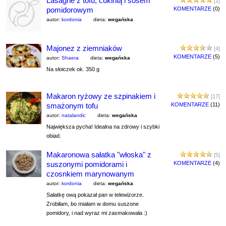
Lasagne z tofu, cukinią i sosem
[1]
pomidorowym
KOMENTARZE
(0)
autor:
kordonia
dieta:
wegańska
Majonez z ziemniaków
[4]
KOMENTARZE
(5)
autor:
Shaera
dieta:
wegańska
Na słoiczek ok. 350 g
Makaron ryżowy ze szpinakiem i
[17]
smażonym tofu
KOMENTARZE
(11)
autor:
natalandic
dieta:
wegańska
Największa pycha! Idealna na zdrowy i szybki
obiad.
Makaronowa sałatka "włoska" z
[5]
suszonymi pomidorami i
KOMENTARZE
(4)
czosnkiem marynowanym
autor:
kordonia
dieta:
wegańska
Sałatkę ową pokazał pan w telewizorze.
Zrobiłam, bo miałam w domu suszone
pomidory, i nad wyraz mi zasmakowała :)