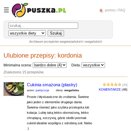
☰
pomoc / FAQ
Archiwum przepisów wegetariańskich i wegańskich
Ulubione przepisy:
kordonia
Minimalna ocena:
Dieta:
Znaleziono 15 przepisów.
Cukinia smażona (plastry)
[49]
KOMENTARZE
(48)
autor:
patrycccja
dieta:
wegańska
Proste i błyskawiczne do zrobienia. Świetne
jako jeden z elementów drugiego dania.
Świetna również jako szybka przekąska lub
kolacja. Lubię taką lekko obsmażoną, lekko
chrupiącą, soczystą, gdzie słodki posmak
cukinii idealnie współgra z odrobiną soli. Niebo
:)