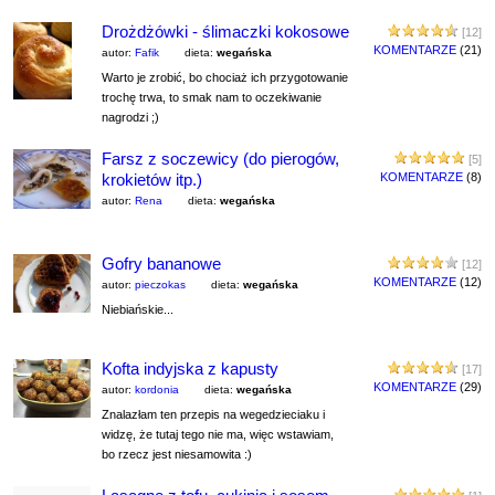
Drożdżówki - ślimaczki kokosowe
[12]
KOMENTARZE
(21)
autor:
Fafik
dieta:
wegańska
Warto je zrobić, bo chociaż ich przygotowanie
trochę trwa, to smak nam to oczekiwanie
nagrodzi ;)
Farsz z soczewicy (do pierogów,
[5]
krokietów itp.)
KOMENTARZE
(8)
autor:
Rena
dieta:
wegańska
Gofry bananowe
[12]
KOMENTARZE
(12)
autor:
pieczokas
dieta:
wegańska
Niebiańskie...
Kofta indyjska z kapusty
[17]
KOMENTARZE
(29)
autor:
kordonia
dieta:
wegańska
Znalazłam ten przepis na wegedzieciaku i
widzę, że tutaj tego nie ma, więc wstawiam,
bo rzecz jest niesamowita :)