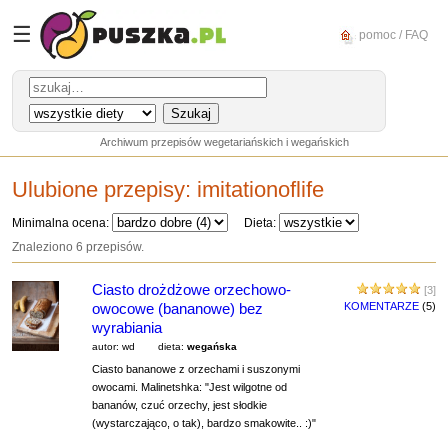
☰
pomoc / FAQ
Archiwum przepisów wegetariańskich i wegańskich
Ulubione przepisy:
imitationoflife
Minimalna ocena:
Dieta:
Znaleziono 6 przepisów.
Ciasto drożdżowe orzechowo-
[3]
owocowe (bananowe) bez
KOMENTARZE
(5)
wyrabiania
autor: wd
dieta:
wegańska
Ciasto bananowe z orzechami i suszonymi
owocami. Malinetshka: "Jest wilgotne od
bananów, czuć orzechy, jest słodkie
(wystarczająco, o tak), bardzo smakowite.. :)"