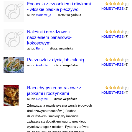
Focaccia z czosnkiem i oliwkami
[1]
- włoskie płaskie pieczywo
KOMENTARZE
(2)
autor:
madame_a
dieta:
wegańska
Naleśniki drożdżowe z
[4]
nadzieniem bananowo-
KOMENTARZE
(7)
kokosowym
autor:
Rena
dieta:
wegańska
Paczuszki z dynią lub cukinią
[9]
KOMENTARZE
(6)
autor:
kordonia
dieta:
wegańska
Racuchy pszenno-razowe z
[4]
jabłkami i rodzynkami
KOMENTARZE
(4)
autor:
lucky roll
dieta:
wegańska
Zdrowsza, a równie pyszna wersja typowych
drożdżowych racuchów :) Pachną
dzieciństwem, smakują wyśmienicie,
zwłaszcza z dodatkiem jogurtu greckiego
wymieszanego z miodem. Pyszne zarówno