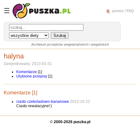
☰
pomoc / FAQ
Archiwum przepisów wegetariańskich i wegańskich
halyna
Zarejestrowany: 2013-03-31
Komentarze
[1]
Ulubione przepisy
[1]
Komentarze [1]
ciasto czekoladowo-bananowe
2013-10-22
Ciasto rewalacyjne!:)
©
2000-2026 puszka.pl