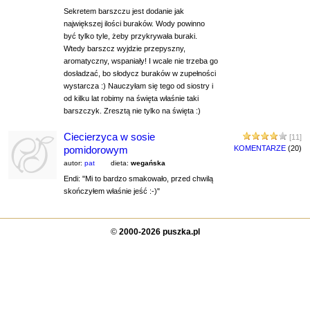
Sekretem barszczu jest dodanie jak
największej ilości buraków. Wody powinno
być tylko tyle, żeby przykrywała buraki.
Wtedy barszcz wyjdzie przepyszny,
aromatyczny, wspaniały! I wcale nie trzeba go
dosładzać, bo słodycz buraków w zupełności
wystarcza :) Nauczyłam się tego od siostry i
od kilku lat robimy na święta właśnie taki
barszczyk. Zresztą nie tylko na święta :)
Ciecierzyca w sosie
[11]
pomidorowym
KOMENTARZE
(20)
autor:
pat
dieta:
wegańska
Endi: "Mi to bardzo smakowało, przed chwilą
skończyłem właśnie jeść :-)"
©
2000-2026 puszka.pl