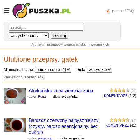
☰
pomoc / FAQ
Archiwum przepisów wegetariańskich i wegańskich
Ulubione przepisy:
gatek
Minimalna ocena:
Dieta:
Znaleziono 3 przepisów.
Afrykańska zupa ziemniaczana
[99]
KOMENTARZE
(112)
autor:
Rena
dieta:
wegańska
Barszcz czerwony najpyszniejszy
[24]
(czysty, bardzo esencjonalny, bez
KOMENTARZE
(41)
cukru!)
autor:
patrycccja
dieta:
wegańska