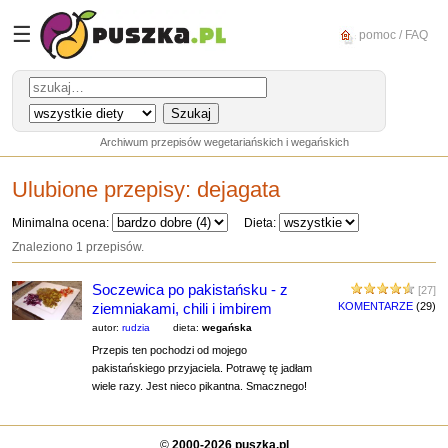
☰
pomoc / FAQ
Archiwum przepisów wegetariańskich i wegańskich
Ulubione przepisy:
dejagata
Minimalna ocena:
Dieta:
Znaleziono 1 przepisów.
Soczewica po pakistańsku - z
[27]
ziemniakami, chili i imbirem
KOMENTARZE
(29)
autor:
rudzia
dieta:
wegańska
Przepis ten pochodzi od mojego
pakistańskiego przyjaciela. Potrawę tę jadłam
wiele razy. Jest nieco pikantna. Smacznego!
©
2000-2026 puszka.pl