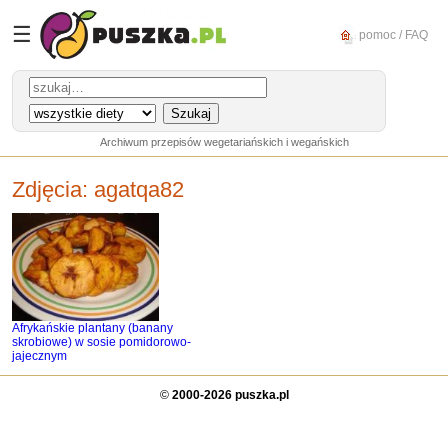
☰
pomoc / FAQ
Archiwum przepisów wegetariańskich i wegańskich
Zdjęcia:
agatqa82
Afrykańskie plantany (banany
skrobiowe) w sosie pomidorowo-
jajecznym
©
2000-2026 puszka.pl