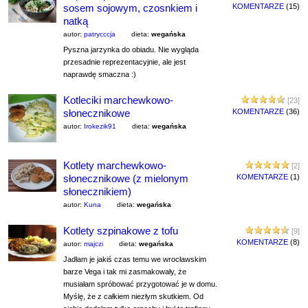
sosem sojowym, czosnkiem i
KOMENTARZE
(15)
natką
autor:
patrycccja
dieta:
wegańska
Pyszna jarzynka do obiadu. Nie wygląda
przesadnie reprezentacyjnie, ale jest
naprawdę smaczna :)
Kotleciki marchewkowo-
[23]
słonecznikowe
KOMENTARZE
(36)
autor:
Irokezik91
dieta:
wegańska
Kotlety marchewkowo-
[2]
słonecznikowe (z mielonym
KOMENTARZE
(1)
słonecznikiem)
autor:
Kuna
dieta:
wegańska
Kotlety szpinakowe z tofu
[9]
KOMENTARZE
(8)
autor:
majczi
dieta:
wegańska
Jadłam je jakiś czas temu we wrocławskim
barze Vega i tak mi zasmakowały, że
musiałam spróbować przygotować je w domu.
Myślę, że z całkiem niezłym skutkiem. Od