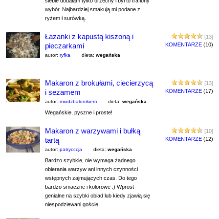
siebie dodałam tylko orzechy i był to trafiony
wybór. Najbardziej smakują mi podane z
ryżem i surówką.
Łazanki z kapustą kiszoną i
[13]
pieczarkami
KOMENTARZE
(10)
autor:
ryfka
dieta:
wegańska
Makaron z brokułami, ciecierzycą
[13]
i sezamem
KOMENTARZE
(17)
autor:
miodzbalonikiem
dieta:
wegańska
Wegańskie, pyszne i proste!
Makaron z warzywami i bułką
[10]
tartą
KOMENTARZE
(12)
autor:
patrycccja
dieta:
wegańska
Bardzo szybkie, nie wymaga żadnego
obierania warzyw ani innych czynności
wstępnych zajmujących czas. Do tego
bardzo smaczne i kolorowe :) Wprost
genialne na szybki obiad lub kiedy zjawią się
niespodziewani goście.