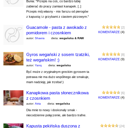
Bunia: "Przepis na coś, co bardzo lubię
zabierać do pracy zamiast kanapek. [..]
Przepis mój własny - mix farszu od pierogów
z kapustą i z grzybami z ciastem pizzowym."
Guacamole - pasta z awokado z
[2]
pomidorem i czosnkiem
KOMENTARZE
(4)
autor:
Shaera
dieta:
wegańska & RAW
Gyros wegański z sosem tzatziki,
[8]
też wegańskim! :)
KOMENTARZE
(9)
autor:
Yanq
dieta:
wegańska
Być może z oryginalnym greckim gyrosem ta
potrawa nie ma dużo wspólnego ale smakuje,
mam nadzieję, jak trzeba!:)
Kanapkowa pasta słonecznikowa
[6]
z czosnkiem
KOMENTARZE
(4)
autor:
Atria
dieta:
wegańska
Dla mnie to nowy i doskonały smak -
niecodzienne połączenie, ale bardzo trafne.
Kapusta pekińska duszona z
[24]