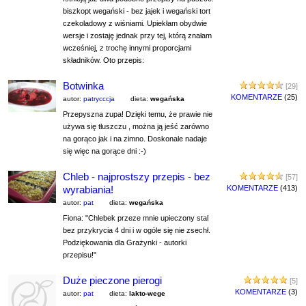
biszkopt wegański - bez jajek i wegański tort
czekoladowy z wiśniami. Upiekłam obydwie
wersje i zostaję jednak przy tej, którą znałam
wcześniej, z trochę innymi proporcjami
składników. Oto przepis:
Botwinka
[29]
KOMENTARZE
(25)
autor:
patrycccja
dieta:
wegańska
Przepyszna zupa! Dzięki temu, że prawie nie
używa się tłuszczu , można ją jeść zarówno
na gorąco jak i na zimno. Doskonale nadaje
się więc na gorące dni :-)
Chleb - najprostszy przepis - bez
[57]
wyrabiania!
KOMENTARZE
(413)
autor:
pat
dieta:
wegańska
Fiona: "Chlebek przeze mnie upieczony stal
bez przykrycia 4 dni i w ogóle się nie zsechł.
Podziękowania dla Grażynki - autorki
przepisu!"
Duże pieczone pierogi
[5]
KOMENTARZE
(3)
autor:
pat
dieta:
lakto-wege