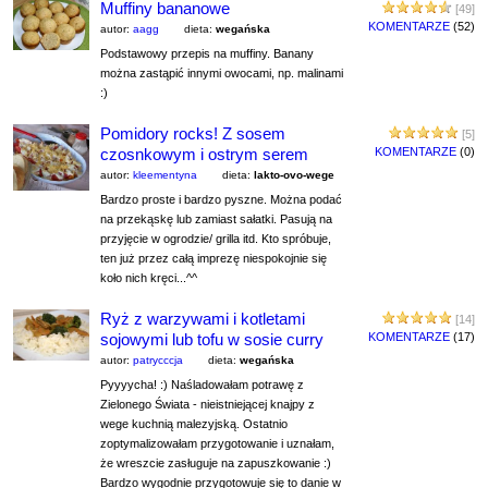
Muffiny bananowe
[49]
KOMENTARZE
(52)
autor:
aagg
dieta:
wegańska
Podstawowy przepis na muffiny. Banany
można zastąpić innymi owocami, np. malinami
:)
Pomidory rocks! Z sosem
[5]
czosnkowym i ostrym serem
KOMENTARZE
(0)
autor:
kleementyna
dieta:
lakto-ovo-wege
Bardzo proste i bardzo pyszne. Można podać
na przekąskę lub zamiast sałatki. Pasują na
przyjęcie w ogrodzie/ grilla itd. Kto spróbuje,
ten już przez całą imprezę niespokojnie się
koło nich kręci...^^
Ryż z warzywami i kotletami
[14]
sojowymi lub tofu w sosie curry
KOMENTARZE
(17)
autor:
patrycccja
dieta:
wegańska
Pyyyycha! :) Naśladowałam potrawę z
Zielonego Świata - nieistniejącej knajpy z
wege kuchnią malezyjską. Ostatnio
zoptymalizowałam przygotowanie i uznałam,
że wreszcie zasługuje na zapuszkowanie :)
Bardzo wygodnie przygotowuje się to danie w