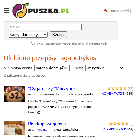
☰
pomoc / FAQ
Archiwum przepisów wegetariańskich i wegańskich
Ulubione przepisy:
agapotrykus
Minimalna ocena:
Dieta:
Znaleziono 22 przepisów.
"Cygan" czy "Murzynek"
[88]
KOMENTARZE
(135)
autor: ...chryzantemka...
dieta:
wegańska
Czy to "Cygan" czy "Murzynek"... nie mam
pojęcia... WAŻNE że: tanio, szybko i palce
lizać :))))
Biszkopt wegański
[9]
KOMENTARZE
(33)
autor:
Iwo-na
dieta:
wegańska
Istnieją już dwa podobne przepisy na puszce: