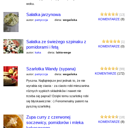
woku.
Sałatka jarzynowa
[13]
KOMENTARZE
(8)
autor:
patrycccja
dieta:
wegańska
Sałatka ze świeżego szpinaku z
[1]
pomidorami i fetą
KOMENTARZE
(0)
autor:
kaka
dieta:
lakto-wege
Szarlotka Wandy (sypana)
[99]
KOMENTARZE
(172)
autor:
patrycccja
dieta:
wegańska
Pyszna. Najfajniejsze jest jednak to, że nie
wyrabia się ciasta - za ciasto robi mieszanina
różnych sypkich składników i nawet nie
trzeba się paprać! Dzięki temu szarlotkę robi
się błyskawicznie :-) Fenomenalny patent na
pyszną szarlotkę.
Zupa curry z czerwonej
[18]
soczewicy, pomidorów i mleka
KOMENTARZE
(8)
kokosowego