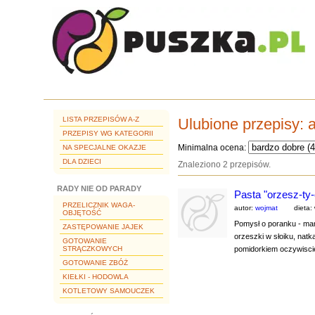
LISTA PRZEPISÓW A-Z
Ulubione przepisy:
PRZEPISY WG KATEGORII
Minimalna ocena:
NA SPECJALNE OKAZJE
DLA DZIECI
Znaleziono 2 przepisów.
RADY NIE OD PARADY
Pasta "orzesz-ty-
PRZELICZNIK WAGA-
autor:
wojmat
dieta:
OBJĘTOŚĆ
Pomysł o poranku - ma
ZASTĘPOWANIE JAJEK
orzeszki w słoiku, natk
GOTOWANIE
STRĄCZKOWYCH
pomidorkiem oczywiscie
GOTOWANIE ZBÓŻ
KIEŁKI - HODOWLA
KOTLETOWY SAMOUCZEK