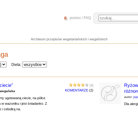
pomoc / FAQ
Archiwum przepisów wegetariańskich i wegańskich
aga
Dieta:
ciecie"
Ryżow
[4]
KOMENTARZE
(2)
różnor
wegańska
autor:
joj
my ugotowaną ciecie, na półce
a w wazoniku i jest śniadanko. Z
Dla alerg
 i cebulką na.