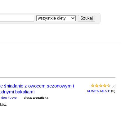
e śniadanie z owocem sezonowym i
[2]
odnymi bakaliami
KOMENTARZE
(0)
o don huevo
dieta:
wegańska
ików.