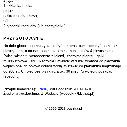
2 jaja,
1 szklanka mleka,
pieprz,
gałka muszkatołowa,
sól,
2 łyżeczki rzeżuchy (lub szczypiorku)
PRZYGOTOWANIE:
Na dnie głębokiego naczynia ułożyć 4 kromki bułki, położyć na nich 4
plastry sera, a na tym pozostałe kromki bułki i znów 4 plastry sera.
Polać mlekiem rozmąconym z jajami, szczyptą pieprzu, gałki
muszkatołowej i soli. Naczynie umieścić w dużej foremce do pieczenia
wypełnionej do połowy gorącą wodą. Wstawić do piekarnika nagrzanego
do 200 st. C i piec bez przykrycia ok. 30 min. Po wyjęciu posypać
rzeżuchą.
Przepis nadesłał(a):
Rena
, data dodania: 2001-01-01
Źródło: pl.rec.kuchnia, Z.Wodecki (wodecki@kki.net.pl)
©
2000-2026 puszka.pl