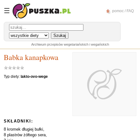
☰
pomoc / FAQ
Archiwum przepisów wegetariańskich i wegańskich
Babka kanapkowa
Typ diety:
lakto-ovo-wege
SKŁADNIKI:
8 kromek długiej bułki,
8 plastrów żółtego sera,