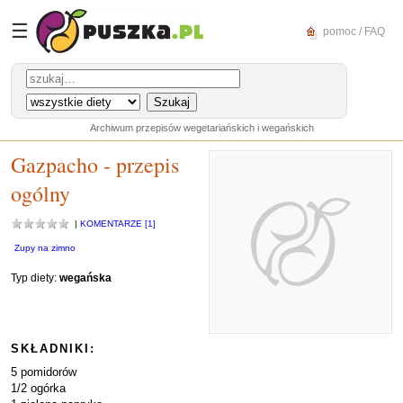
☰
pomoc / FAQ
Archiwum przepisów wegetariańskich i wegańskich
Gazpacho - przepis
ogólny
|
KOMENTARZE [1]
Zupy na zimno
Typ diety:
wegańska
SKŁADNIKI:
5 pomidorów
1/2 ogórka