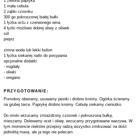
1 zielona papryka
1 mała cebula
2 ząbki czosnku
300 go pokruszonej białej bułki
1 łyżka octu z czerwonego wina
4 łyżki możliwie dobrej oliwy z oliwek
sól
pieprz
zimna woda lub lekki bulion
1 łyżka siekanej natki do posypania
opcjonalne dodatki:
- migdały
- oliwki
- oregano
PRZYGOTOWANIE:
Pomidory obieramy, usuwamy pestki i drobno kroimy. Ogórka ścieramy
na grubej tarce. Paprykę drobno kroimy. Cebulę siekamy cieniutko.
Do miski wrzucamy zmiażdżony czosnek i pokruszoną bułkę,
mieszamy. Dolewamy ocet i oliwę, wrzucamy przygotowane warzywa. W
tym momencie niektóre przepisy radzą wszystko zmiksować na dość
jednolitą masę, ale ja tego nie polecam.