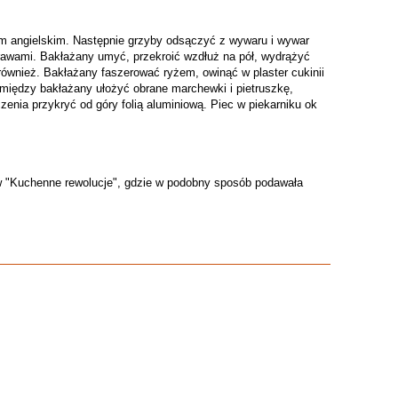
em angielskim. Następnie grzyby odsączyć z wywaru i wywar
rawami. Bakłażany umyć, przekroić wzdłuż na pół, wydrążyć
lę również. Bakłażany faszerować ryżem, owinąć w plaster cukinii
ędzy bakłażany ułożyć obrane marchewki i pietruszkę,
enia przykryć od góry folią aluminiową. Piec w piekarniku ok
w "Kuchenne rewolucje", gdzie w podobny sposób podawała