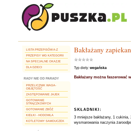
Bakłażany zapiekan
LISTA PRZEPISÓW A-Z
PRZEPISY WG KATEGORII
NA SPECJALNE OKAZJE
DLA DZIECI
Typ diety:
wegańska
Bakłażany można faszerować w r
RADY NIE OD PARADY
PRZELICZNIK WAGA-
OBJĘTOŚĆ
ZASTĘPOWANIE JAJEK
GOTOWANIE
STRĄCZKOWYCH
SKŁADNIKI:
GOTOWANIE ZBÓŻ
KIEŁKI - HODOWLA
3 mniejsze bakłażany, 1 cukinia,
KOTLETOWY SAMOUCZEK
wysmarowania naczynia żaroodporne