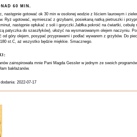
NAD 60 MIN.
 następnie gotować ok 30 min w osolonej wodzie z liściem laurowym i ziel
ów. Ryż ugotować, wymieszać z grzybami, posiekaną natką pietruszki i przyp
a minut, następnie opłukać z soli i goryczki.Jabłka pokroić na ćwiartki, cebu
ą patyczka do szaszłyków), ułożyć na wysmarowanym olejem naczyniu. Pomi
pić od góry olejem, posypać przyprawami i podlać wywarem z grzybów. Do piecz
 180 st.C, aż wszystko będzie miękkie. Smacznego.
I:
żanów zainspirowała mnie Pani Magda Gessler w jednym ze swoich programó
yłam bakłażanów.
 dodania: 2022-07-17