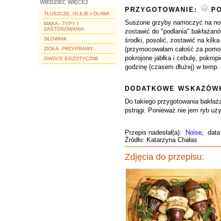
WIEDZIEĆ WIĘCEJ
PRZYGOTOWANIE:
PO
TŁUSZCZE, OLEJE I OLIWA
Suszone grzyby namoczyć na noc,
MĄKA - TYPY I
ZASTOSOWANIA
zostawić do "podlania" bakłażan
SŁOWNIK
środki, posolić, zostawić na kilk
(przymocowałam całość za pomoc
ZIOŁA, PRZYPRAWY...
pokrojone jabłka i cebulę, pokro
OWOCE EGZOTYCZNE
godzinę (czasem dłużej) w temp.
DODATKOWE WSKAZÓWK
Do takiego przygotowania bakła
pstrągi. Ponieważ nie jem ryb uż
Przepis nadesłał(a):
Noise
, data
Źródło: Katarzyna Chałas
Zdjęcia do przepisu: