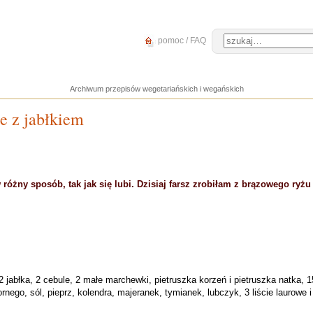
pomoc / FAQ
Archiwum przepisów wegetariańskich i wegańskich
e z jabłkiem
óżny sposób, tak jak się lubi. Dzisiaj farsz zrobiłam z brązowego ryżu
 2 jabłka, 2 cebule, 2 małe marchewki, pietruszka korzeń i pietruszka natka,
go, sól, pieprz, kolendra, majeranek, tymianek, lubczyk, 3 liście laurowe i k