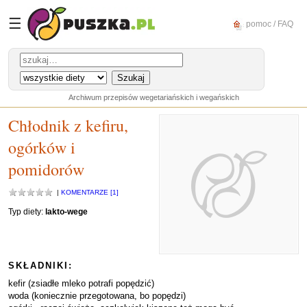
☰
pomoc / FAQ
Archiwum przepisów wegetariańskich i wegańskich
Chłodnik z kefiru,
ogórków i
pomidorów
|
KOMENTARZE [1]
Typ diety:
lakto-wege
SKŁADNIKI:
kefir (zsiadłe mleko potrafi popędzić)
woda (koniecznie przegotowana, bo popędzi)