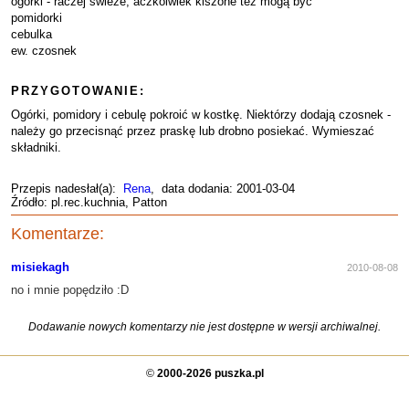
ogórki - raczej świeże, aczkolwiek kiszone też mogą być
pomidorki
cebulka
ew. czosnek
PRZYGOTOWANIE:
Ogórki, pomidory i cebulę pokroić w kostkę. Niektórzy dodają czosnek -
należy go przecisnąć przez praskę lub drobno posiekać. Wymieszać
składniki.
Przepis nadesłał(a):
Rena
, data dodania: 2001-03-04
Źródło: pl.rec.kuchnia, Patton
Komentarze:
misiekagh
2010-08-08
no i mnie popędziło :D
Dodawanie nowych komentarzy nie jest dostępne w wersji archiwalnej.
©
2000-2026 puszka.pl