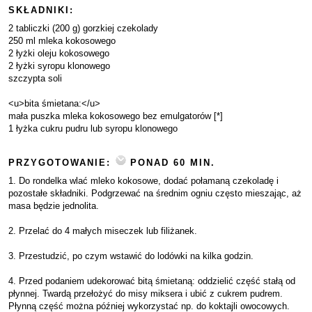
SKŁADNIKI:
2 tabliczki (200 g) gorzkiej czekolady
250 ml mleka kokosowego
2 łyżki oleju kokosowego
2 łyżki syropu klonowego
szczypta soli
<u>bita śmietana:</u>
mała puszka mleka kokosowego bez emulgatorów [*]
1 łyżka cukru pudru lub syropu klonowego
PRZYGOTOWANIE:
PONAD 60 MIN.
1. Do rondelka wlać mleko kokosowe, dodać połamaną czekoladę i
pozostałe składniki. Podgrzewać na średnim ogniu często mieszając, aż
masa będzie jednolita.
2. Przelać do 4 małych miseczek lub filiżanek.
3. Przestudzić, po czym wstawić do lodówki na kilka godzin.
4. Przed podaniem udekorować bitą śmietaną: oddzielić część stałą od
płynnej. Twardą przełożyć do misy miksera i ubić z cukrem pudrem.
Płynną część można później wykorzystać np. do koktajli owocowych.