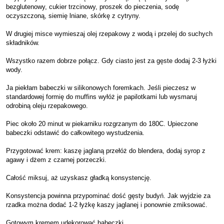
bezglutenowy, cukier trzcinowy, proszek do pieczenia, sodę
oczyszczoną, siemię lniane, skórkę z cytryny.
W drugiej misce wymieszaj olej rzepakowy z wodą i przelej do suchych
składników.
Wszystko razem dobrze połącz. Gdy ciasto jest za gęste dodaj 2-3 łyżki
wody.
Ja piekłam babeczki w silikonowych foremkach. Jeśli pieczesz w
standardowej formię do muffins wyłóż je papilotkami lub wysmaruj
odrobiną oleju rzepakowego.
Piec około 20 minut w piekarniku rozgrzanym do 180C. Upieczone
babeczki odstawić do całkowitego wystudzenia.
Przygotować krem: kaszę jaglaną przełóż do blendera, dodaj syrop z
agawy i dżem z czarnej porzeczki.
Całość miksuj, aż uzyskasz gładką konsystencję.
Konsystencja powinna przypominać dość gęsty budyń. Jak wyjdzie za
rzadka można dodać 1-2 łyżkę kaszy jaglanej i ponownie zmiksować.
Gotowym kremem udekorować babeczki.