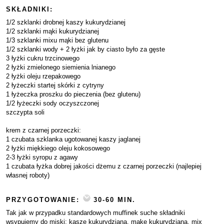
SKŁADNIKI:
1/2 szklanki drobnej kaszy kukurydzianej
1/2 szklanki mąki kukurydzianej
1/3 szklanki mixu mąki bez glutenu
1/2 szklanki wody + 2 łyżki jak by ciasto było za gęste
3 łyżki cukru trzcinowego
2 łyżki zmielonego siemienia lnianego
2 łyżki oleju rzepakowego
2 łyżeczki startej skórki z cytryny
1 łyżeczka proszku do pieczenia (bez glutenu)
1/2 łyżeczki sody oczyszczonej
szczypta soli
krem z czarnej porzeczki:
1 czubata szklanka ugotowanej kaszy jaglanej
2 łyżki miękkiego oleju kokosowego
2-3 łyżki syropu z agawy
1 czubata łyżka dobrej jakości dżemu z czarnej porzeczki (najlepiej
własnej roboty)
PRZYGOTOWANIE:
30-60 MIN.
Tak jak w przypadku standardowych muffinek suche składniki
wsypujemy do miski: kaszę kukurydzianą, mąkę kukurydzianą, mix