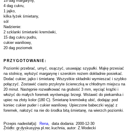
15 dag margaryny,
4 dag cukru,
1 jajko,
kilka łyżek śmietany,
sól
Nadzienie:
2 szklanki śmietanki kremówki,
15 dag cukru pudru,
cukier waniliowy,
20 dag poziomek
PRZYGOTOWANIE:
Poziomki przebrać, umyć, osączyć, usuwając szypułki. Mąkę przesiać
na stolnicę, wyłożyć margarynę i szerokim nożem dokładnie posiekać.
Dodać cukier, jajko i śmietanę. Wszystkie składniki wymieszać i szybko
połączyć. Zostawić ciasto przykryte ściereczką w chłodnym miejscu na
20 minut. Następnie rozwałkować na grubość 3 mm, wyciąć krążki i
włożyć do małych foremek wyrównując brzegi. Wstawić do piekarnika i
upiec na złoty kolor (180 C). Śmietanę kremówkę ubić, dodając pod
koniec cukier puder i cukier waniliowy. Upieczone babeczki wyjąć z
foremek, nałożyć na nie do środka bitą śmietanę, na wierzch poziomki.
Przepis nadesłał(a):
Rena
, data dodania: 2000-12-30
Źródło: gr.dyskusyjna pl.rec.kuchnia, autor: Z.Wodecki