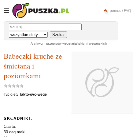
☰
pomoc / FAQ
Archiwum przepisów wegetariańskich i wegańskich
Babeczki kruche ze
śmietaną i
poziomkami
Typ diety:
lakto-ovo-wege
SKŁADNIKI:
Ciasto:
30 dag mąki,