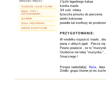
WIEDZIEĆ WIĘCEJ
2 łyżki łagodnego kakaa
kostka masła
TŁUSZCZE, OLEJE I OLIWA
3/4 szkl. mleka
MĄKA - TYPY I
ZASTOSOWANIA
łyżeczka proszku do pieczenia
wiórki kokosowe
SŁOWNIK
powidła lub konfitury do przełożen
ZIOŁA, PRZYPRAWY...
OWOCE EGZOTYCZNE
PRZYGOTOWANIE:
W rondelku rozpuścić masło , dod
pianę z ubitych jajek . Piecze si
Pewno powiecie , że to "murzynek"
Osobiście nie lubię "murzynka " 
Smacznego !
Przepis nadesłał(a):
Rena
, data
Źródło: grupa Usenet pl.rec.kuch