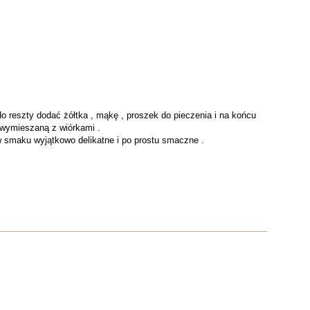
do reszty dodać żółtka , mąkę , proszek do pieczenia i na końcu
ę wymieszaną z wiórkami .
t w smaku wyjątkowo delikatne i po prostu smaczne .