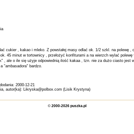
ia
ać cukier , kakao i mleko. Z powstałej masy odlać ok. 1/2 szkl. na polewę , 
ę ok. 45 minut w tortownicy , przełożyć konfiturami a na wierzch wylać polew
 , ale o ile się użyje odpowiednią ilość kakaa , tzn. nie za dużo ciasto jes
, a "ambasadora" bardzo.
 dodania: 2000-12-21
nia, autor(ka): Likryska@polbox.com (Lisik Krystyna)
©
2000-2026 puszka.pl