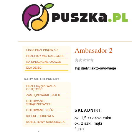
Ambasador 2
LISTA PRZEPISÓW A-Z
PRZEPISY WG KATEGORII
NA SPECJALNE OKAZJE
DLA DZIECI
Typ diety:
lakto-ovo-wege
RADY NIE OD PARADY
PRZELICZNIK WAGA-
OBJĘTOŚĆ
ZASTĘPOWANIE JAJEK
GOTOWANIE
STRĄCZKOWYCH
SKŁADNIKI:
GOTOWANIE ZBÓŻ
KIEŁKI - HODOWLA
ok. 1,5 szklanki cukru
KOTLETOWY SAMOUCZEK
ok. 2 szkl. mąki
4 jaja