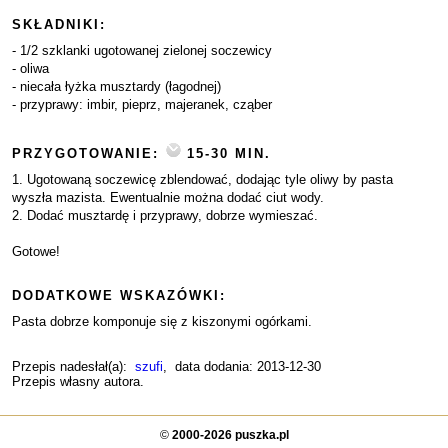
SKŁADNIKI:
- 1/2 szklanki ugotowanej zielonej soczewicy
- oliwa
- niecała łyżka musztardy (łagodnej)
- przyprawy: imbir, pieprz, majeranek, cząber
PRZYGOTOWANIE:
15-30 MIN.
1. Ugotowaną soczewicę zblendować, dodając tyle oliwy by pasta
wyszła mazista. Ewentualnie można dodać ciut wody.
2. Dodać musztardę i przyprawy, dobrze wymieszać.
Gotowe!
DODATKOWE WSKAZÓWKI:
Pasta dobrze komponuje się z kiszonymi ogórkami.
Przepis nadesłał(a):
szufi
, data dodania: 2013-12-30
Przepis własny autora.
©
2000-2026 puszka.pl