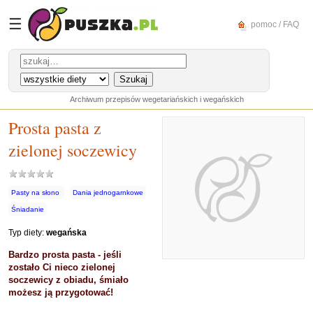
☰
pomoc / FAQ
Archiwum przepisów wegetariańskich i wegańskich
Prosta pasta z
zielonej soczewicy
Pasty na słono
Dania jednogarnkowe
Śniadanie
Typ diety:
wegańska
Bardzo prosta pasta - jeśli
zostało Ci nieco zielonej
soczewicy z obiadu, śmiało
możesz ją przygotować!