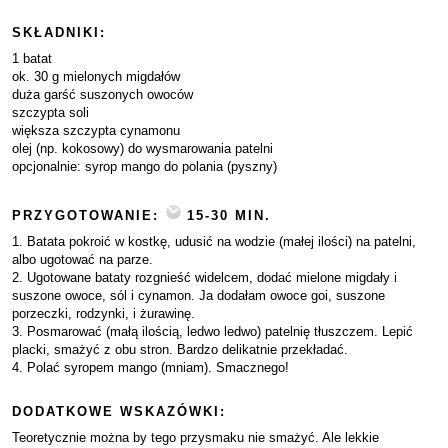
SKŁADNIKI:
1 batat
ok. 30 g mielonych migdałów
duża garść suszonych owoców
szczypta soli
większa szczypta cynamonu
olej (np. kokosowy) do wysmarowania patelni
opcjonalnie: syrop mango do polania (pyszny)
PRZYGOTOWANIE:
15-30 MIN.
1. Batata pokroić w kostkę, udusić na wodzie (małej ilości) na patelni,
albo ugotować na parze.
2. Ugotowane bataty rozgnieść widelcem, dodać mielone migdały i
suszone owoce, sól i cynamon. Ja dodałam owoce goi, suszone
porzeczki, rodzynki, i żurawinę.
3. Posmarować (małą ilością, ledwo ledwo) patelnię tłuszczem. Lepić
placki, smażyć z obu stron. Bardzo delikatnie przekładać.
4. Polać syropem mango (mniam). Smacznego!
DODATKOWE WSKAZÓWKI:
Teoretycznie można by tego przysmaku nie smażyć. Ale lekkie