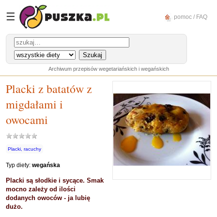
☰
pomoc / FAQ
Archiwum przepisów wegetariańskich i wegańskich
Placki z batatów z
migdałami i
owocami
Placki, racuchy
Typ diety:
wegańska
Placki są słodkie i sycące. Smak
mocno zależy od ilości
dodanych owoców - ja lubię
dużo.