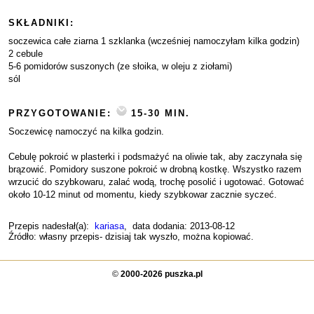
SKŁADNIKI:
soczewica całe ziarna 1 szklanka (wcześniej namoczyłam kilka godzin)
2 cebule
5-6 pomidorów suszonych (ze słoika, w oleju z ziołami)
sól
PRZYGOTOWANIE:
15-30 MIN.
Soczewicę namoczyć na kilka godzin.
Cebulę pokroić w plasterki i podsmażyć na oliwie tak, aby zaczynała się
brązowić. Pomidory suszone pokroić w drobną kostkę. Wszystko razem
wrzucić do szybkowaru, zalać wodą, trochę posolić i ugotować. Gotować
około 10-12 minut od momentu, kiedy szybkowar zacznie syczeć.
Przepis nadesłał(a):
kariasa
, data dodania: 2013-08-12
Źródło: własny przepis- dzisiaj tak wyszło, można kopiować.
©
2000-2026 puszka.pl