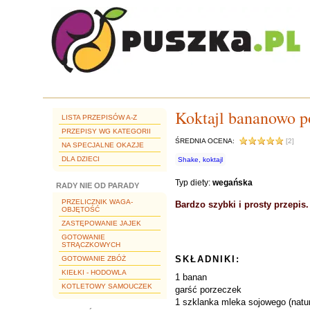
Koktajl bananowo 
LISTA PRZEPISÓW A-Z
PRZEPISY WG KATEGORII
ŚREDNIA OCENA:
[2]
NA SPECJALNE OKAZJE
DLA DZIECI
Shake, koktajl
Typ diety:
wegańska
RADY NIE OD PARADY
PRZELICZNIK WAGA-
Bardzo szybki i prosty przepis.
OBJĘTOŚĆ
ZASTĘPOWANIE JAJEK
GOTOWANIE
STRĄCZKOWYCH
SKŁADNIKI:
GOTOWANIE ZBÓŻ
KIEŁKI - HODOWLA
1 banan
KOTLETOWY SAMOUCZEK
garść porzeczek
1 szklanka mleka sojowego (natur