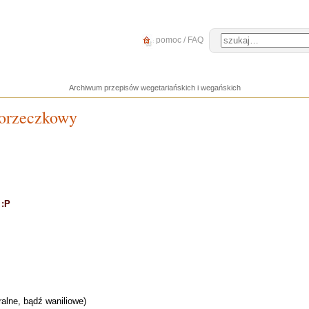
pomoc / FAQ
Archiwum przepisów wegetariańskich i wegańskich
porzeczkowy
 :P
alne, bądź waniliowe)