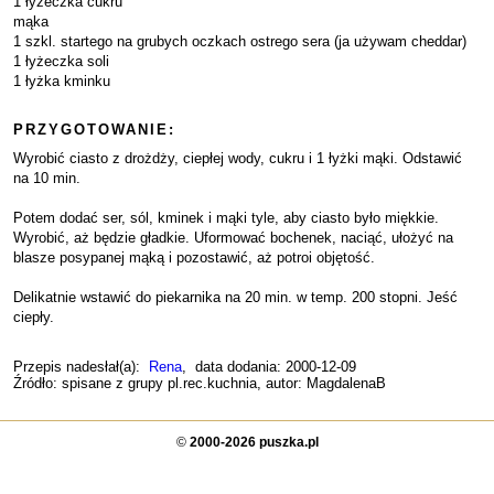
1 łyżeczka cukru
mąka
1 szkl. startego na grubych oczkach ostrego sera (ja używam cheddar)
1 łyżeczka soli
1 łyżka kminku
PRZYGOTOWANIE:
Wyrobić ciasto z drożdży, ciepłej wody, cukru i 1 łyżki mąki. Odstawić
na 10 min.
Potem dodać ser, sól, kminek i mąki tyle, aby ciasto było miękkie.
Wyrobić, aż będzie gładkie. Uformować bochenek, naciąć, ułożyć na
blasze posypanej mąką i pozostawić, aż potroi objętość.
Delikatnie wstawić do piekarnika na 20 min. w temp. 200 stopni. Jeść
ciepły.
Przepis nadesłał(a):
Rena
, data dodania: 2000-12-09
Źródło: spisane z grupy pl.rec.kuchnia, autor: MagdalenaB
©
2000-2026 puszka.pl