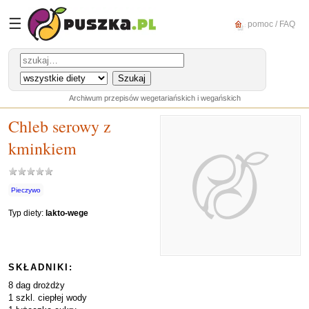
☰
pomoc / FAQ
Archiwum przepisów wegetariańskich i wegańskich
Chleb serowy z
kminkiem
Pieczywo
Typ diety:
lakto-wege
SKŁADNIKI:
8 dag drożdży
1 szkl. ciepłej wody