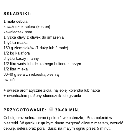
SKŁADNIKI:
1 mała cebula
kawałeczek selera (korzeń)
kawałeczek pora
1 łyżka oliwy z oliwek do smażenia
1 łyżka masła
150 g ziemniaków (1 duży lub 2 małe)
1/2 kg kalafiora
3 łyżki kaszy manny
1/2 litra wody lub delikatnego bulionu z jarzyn
1/2 litra mleka
30-40 g sera z niebieską pleśnią
ew. sól
+ świeże aromatyczne zioła, najlepiej kolendra lub natka
+ ewentualnie prażony słonecznik lub grzanki
PRZYGOTOWANIE:
30-60 MIN.
Cebulę oraz selera obrać i pokroić w kosteczkę. Pora pokroić w
plasterki. W garnku z grubym dnem rozgrzać oliwę z masłem, wrzucić
cebulę, selera oraz pora i dusić na małym ogniu przez 5 minut,