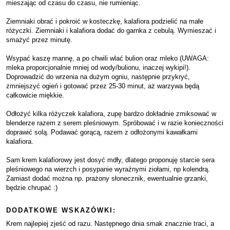
mieszając od czasu do czasu, nie rumieniąc.
Ziemniaki obrać i pokroić w kosteczkę, kalafiora podzielić na małe
różyczki. Ziemniaki i kalafiora dodać do garnka z cebulą. Wymieszać i
smażyć przez minutę.
Wsypać kaszę mannę, a po chwili wlać bulion oraz mleko (UWAGA:
mleka proporcjonalnie mniej od wody/bulionu, inaczej wykipi!).
Doprowadzić do wrzenia na dużym ogniu, następnie przykryć,
zmniejszyć ogień i gotować przez 25-30 minut, aż warzywa będą
całkowicie miękkie.
Odłożyć kilka różyczek kalafiora, zupę bardzo dokładnie zmiksować w
blenderze razem z serem pleśniowym. Spróbować i w razie konieczności
doprawić solą. Podawać gorącą, razem z odłożonymi kawałkami
kalafiora.
Sam krem kalafiorowy jest dosyć mdły, dlatego proponuję starcie sera
pleśniowego na wierzch i posypanie wyraźnymi ziołami, np kolendrą.
Zamiast dodać można np. prażony słonecznik, ewentualnie grzanki,
będzie chrupać :)
DODATKOWE WSKAZÓWKI:
Krem najlepiej zjeść od razu. Następnego dnia smak znacznie traci, a