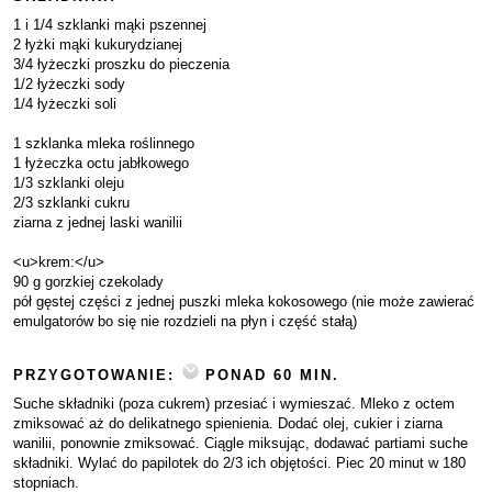
1 i 1/4 szklanki mąki pszennej
2 łyżki mąki kukurydzianej
3/4 łyżeczki proszku do pieczenia
1/2 łyżeczki sody
1/4 łyżeczki soli
1 szklanka mleka roślinnego
1 łyżeczka octu jabłkowego
1/3 szklanki oleju
2/3 szklanki cukru
ziarna z jednej laski wanilii
<u>krem:</u>
90 g gorzkiej czekolady
pół gęstej części z jednej puszki mleka kokosowego (nie może zawierać
emulgatorów bo się nie rozdzieli na płyn i część stałą)
PRZYGOTOWANIE:
PONAD 60 MIN.
Suche składniki (poza cukrem) przesiać i wymieszać. Mleko z octem
zmiksować aż do delikatnego spienienia. Dodać olej, cukier i ziarna
wanilii, ponownie zmiksować. Ciągle miksując, dodawać partiami suche
składniki. Wylać do papilotek do 2/3 ich objętości. Piec 20 minut w 180
stopniach.