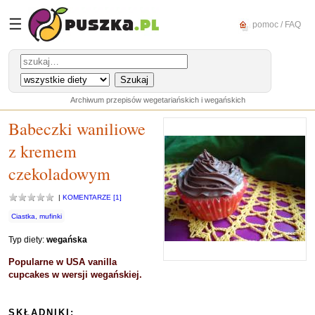
☰
pomoc / FAQ
Archiwum przepisów wegetariańskich i wegańskich
Babeczki waniliowe
z kremem
czekoladowym
|
KOMENTARZE [1]
Ciastka, mufinki
Typ diety:
wegańska
Popularne w USA vanilla
cupcakes w wersji wegańskiej.
SKŁADNIKI: