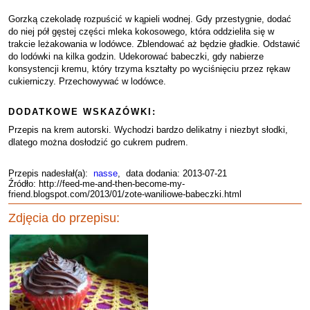
Gorzką czekoladę rozpuścić w kąpieli wodnej. Gdy przestygnie, dodać
do niej pół gęstej części mleka kokosowego, która oddzieliła się w
trakcie leżakowania w lodówce. Zblendować aż będzie gładkie. Odstawić
do lodówki na kilka godzin. Udekorować babeczki, gdy nabierze
konsystencji kremu, który trzyma kształty po wyciśnięciu przez rękaw
cukierniczy. Przechowywać w lodówce.
DODATKOWE WSKAZÓWKI:
Przepis na krem autorski. Wychodzi bardzo delikatny i niezbyt słodki,
dlatego można dosłodzić go cukrem pudrem.
Przepis nadesłał(a):
nasse
, data dodania: 2013-07-21
Źródło: http://feed-me-and-then-become-my-
friend.blogspot.com/2013/01/zote-waniliowe-babeczki.html
Zdjęcia do przepisu: