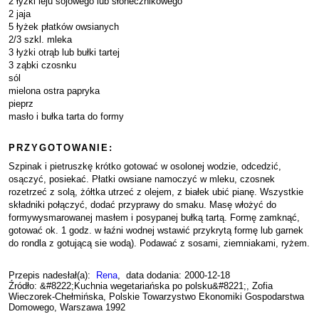
2 łyżki leju sojowego lub słonecznikowego
2 jaja
5 łyżek płatków owsianych
2/3 szkl. mleka
3 łyżki otrąb lub bułki tartej
3 ząbki czosnku
sól
mielona ostra papryka
pieprz
masło i bułka tarta do formy
PRZYGOTOWANIE:
Szpinak i pietruszkę krótko gotować w osolonej wodzie, odcedzić,
osączyć, posiekać. Płatki owsiane namoczyć w mleku, czosnek
rozetrzeć z solą, żółtka utrzeć z olejem, z białek ubić pianę. Wszystkie
składniki połączyć, dodać przyprawy do smaku. Masę włożyć do
formywysmarowanej masłem i posypanej bułką tartą. Formę zamknąć,
gotować ok. 1 godz. w łaźni wodnej wstawić przykrytą formę lub garnek
do rondla z gotującą sie wodą). Podawać z sosami, ziemniakami, ryżem.
Przepis nadesłał(a):
Rena
, data dodania: 2000-12-18
Źródło: &#8222;Kuchnia wegetariańska po polsku&#8221;, Zofia
Wieczorek-Chełmińska, Polskie Towarzystwo Ekonomiki Gospodarstwa
Domowego, Warszawa 1992