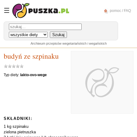
☰
pomoc / FAQ
Archiwum przepisów wegetariańskich i wegańskich
budyń ze szpinaku
Typ diety:
lakto-ovo-wege
SKŁADNIKI:
1 kg szpinaku
zielona pietruszka