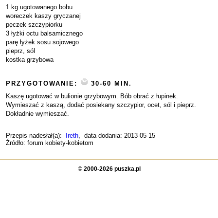
1 kg ugotowanego bobu
woreczek kaszy gryczanej
pęczek szczypiorku
3 łyżki octu balsamicznego
parę łyżek sosu sojowego
pieprz, sól
kostka grzybowa
PRZYGOTOWANIE:
30-60 MIN.
Kaszę ugotować w bulionie grzybowym. Bób obrać z łupinek.
Wymieszać z kaszą, dodać posiekany szczypior, ocet, sól i pieprz.
Dokładnie wymieszać.
Przepis nadesłał(a):
Ireth
, data dodania: 2013-05-15
Źródło: forum kobiety-kobietom
©
2000-2026 puszka.pl