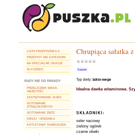
Chrupiąca sałatka 
LISTA PRZEPISÓW A-Z
PRZEPISY WG KATEGORII
NA SPECJALNE OKAZJE
DLA DZIECI
Sałatki
Typ diety:
lakto-wege
RADY NIE OD PARADY
PRZELICZNIK WAGA-
Idealna dawka witaminowa. Szyb
OBJĘTOŚĆ
ZASTĘPOWANIE JAJEK
GOTOWANIE
STRĄCZKOWYCH
SKŁADNIKI:
GOTOWANIE ZBÓŻ
KIEŁKI - HODOWLA
seler naciowy
KOTLETOWY SAMOUCZEK
zielony ogórek
czarne oliwki