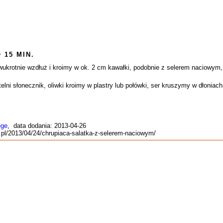
 15 MIN.
krotnie wzdłuż i kroimy w ok. 2 cm kawałki, podobnie z selerem naciowym,
lni słonecznik, oliwki kroimy w plastry lub połówki, ser kruszymy w dłonia
ege
, data dodania: 2013-04-26
g.pl/2013/04/24/chrupiaca-salatka-z-selerem-naciowym/