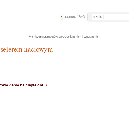
pomoc / FAQ
Archiwum przepisów wegetariańskich i wegańskich
z selerem naciowym
kie danie na ciepłe dni :)