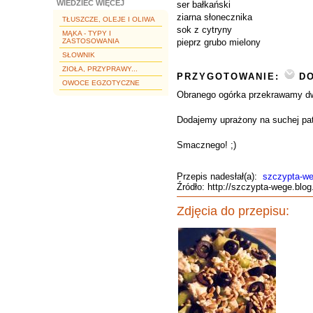
WIEDZIEĆ WIĘCEJ
ser bałkański
ziarna słonecznika
TŁUSZCZE, OLEJE I OLIWA
sok z cytryny
MĄKA - TYPY I
ZASTOSOWANIA
pieprz grubo mielony
SŁOWNIK
ZIOŁA, PRZYPRAWY...
PRZYGOTOWANIE:
DO
OWOCE EGZOTYCZNE
Obranego ogórka przekrawamy dwu
Dodajemy uprażony na suchej pate
Smacznego! ;)
Przepis nadesłał(a):
szczypta-w
Źródło: http://szczypta-wege.blo
Zdjęcia do przepisu: