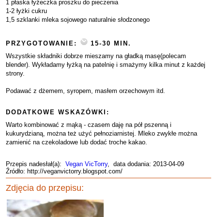
1 płaska łyżeczka proszku do pieczenia
1-2 łyżki cukru
1,5 szklanki mleka sojowego naturalnie słodzonego
PRZYGOTOWANIE:
15-30 MIN.
Wszystkie składniki dobrze mieszamy na gładką masę(polecam
blender). Wykładamy łyżką na patelnię i smażymy kilka minut z każdej
strony.
Podawać z dżemem, syropem, masłem orzechowym itd.
DODATKOWE WSKAZÓWKI:
Warto kombinować z mąką - czasem daję na pół pszenną i
kukurydzianą, można też użyć pełnoziarnistej. Mleko zwykłe można
zamienić na czekoladowe lub dodać troche kakao.
Przepis nadesłał(a):
Vegan VicTorry
, data dodania: 2013-04-09
Źródło: http://veganvictorry.blogspot.com/
Zdjęcia do przepisu: