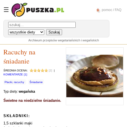
☰
pomoc / FAQ
Archiwum przepisów wegetariańskich i wegańskich
Racuchy na
śniadanie
ŚREDNIA OCENA:
[2]
|
KOMENTARZE [1]
Placki, racuchy
Śniadanie
Typ diety:
wegańska
Świetne na niedzielne śniadanie.
SKŁADNIKI:
1,5 szklanki mąki