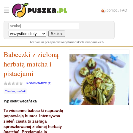
☰
pomoc / FAQ
Archiwum przepisów wegetariańskich i wegańskich
Babeczki z zieloną
herbatą matcha i
pistacjami
|
KOMENTARZE [1]
Ciastka, mufinki
Typ diety:
wegańska
Te wiosenne babeczki naprawdę
poprawiają humor. Intensywna
zieleń ciasta to zasługa
sproszkowanej zielonej herbaty
(matcha). Przełamuje ją