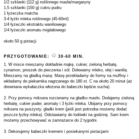
1/2 szklanki (112 g) roślinnego masła/margaryny
1,5 szklanki (150 g) cukru pudru
1 łyżeczka matcha
3-4 łyżki mleka roślinnego (45-60ml)
1/4 łyżeczki ekstraktu waniliowego
1/4 łyżeczki aromatu migdałowego
około 50 g pistacji
PRZYGOTOWANIE:
30-60 MIN.
1. W misce mieszamy dokładnie mąkę, cukier, zieloną herbatę,
cynamon, proszek do pieczenia i sól. Dolewamy mleko, olej i wanilię.
Mieszamy na gładką masę. Masę przekładamy do formy na muffiny i
wkładamy do piekarnika nagrzanego do 180 st. C na około 20 minut (aż
drewniana wykałaczka włożona do babeczki będzie sucha).
2. Przy pomocy miksera rozcieramy na gładko masło. Dodajemy zieloną
herbatę, cukier puder, aromaty i 3 łyżki mleka. Ubijamy przy pomocy
miksera na puszysty, gładki krem (jeśli jest potrzeba możemy dodać
jeszcze łyżkę mleka). Odstawiamy do lodówki na godzinę. Sam krem
możemy przechowywać w zamrażarce do 2 tygodni.
3. Dekorujemy babeczki kremem i posiekanymi pistacjami