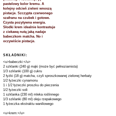
pastelowy kolor kremu. A
kolejny odcień zieleni wnoszą
pistacje. Szczypta czerwonego
szafranu na czubek i gotowe.
Czysta pozytywna energia.
Słodki krem idealnie kontrastuje
z ciekawą nutą jaką nadaje
babeczkom matcha. No i
oczywiście pistacje.
SKŁADNIKI:
<u>babeczki:</u>
2 szklanki (240 g) mąki (może być pełnoziarnista)
1/3 szklanki (100 g) cukru
2 łyżki (18 g) matcha, czyli sproszkowanej zielonej herbaty
1/2 łyżeczki cynamonu
1 i 1/2 łyżeczki proszku do pieczenia
1/2 łyżeczki soli
1 szklanka (230 ml) mleka roślinnego
1/3 szklanki (80 ml) oleju rzepakowego
1 łyżeczka ekstraktu waniliowego
<u>krem:</u>