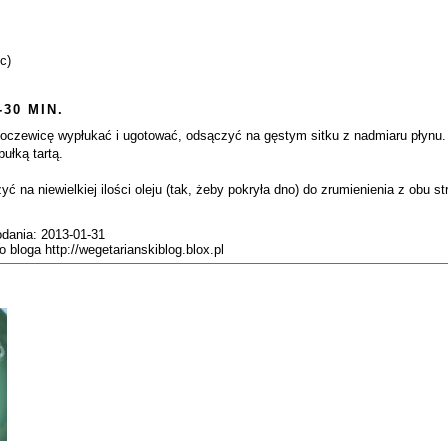
c)
-30 MIN.
oczewicę wypłukać i ugotować, odsączyć na gęstym sitku z nadmiaru płynu. 
ułką tartą.
ć na niewielkiej ilości oleju (tak, żeby pokryła dno) do zrumienienia z obu st
odania: 2013-01-31
 bloga http://wegetarianskiblog.blox.pl