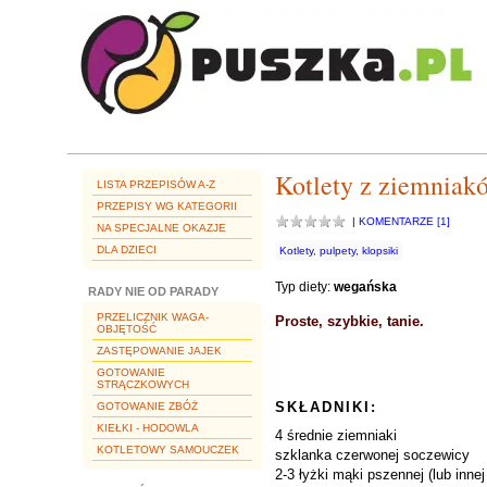
Kotlety z ziemniak
LISTA PRZEPISÓW A-Z
PRZEPISY WG KATEGORII
|
KOMENTARZE [1]
NA SPECJALNE OKAZJE
DLA DZIECI
Kotlety, pulpety, klopsiki
Typ diety:
wegańska
RADY NIE OD PARADY
PRZELICZNIK WAGA-
Proste, szybkie, tanie.
OBJĘTOŚĆ
ZASTĘPOWANIE JAJEK
GOTOWANIE
STRĄCZKOWYCH
SKŁADNIKI:
GOTOWANIE ZBÓŻ
KIEŁKI - HODOWLA
4 średnie ziemniaki
KOTLETOWY SAMOUCZEK
szklanka czerwonej soczewicy
2-3 łyżki mąki pszennej (lub inne