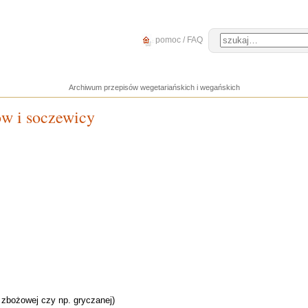
pomoc / FAQ
Archiwum przepisów wegetariańskich i wegańskich
ów i soczewicy
j zbożowej czy np. gryczanej)