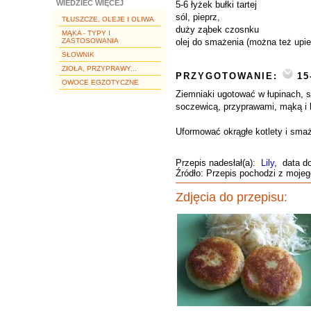
WIEDZIEĆ WIĘCEJ
5-6 łyżek bułki tartej
sól, pieprz,
TŁUSZCZE, OLEJE I OLIWA
duży ząbek czosnku
MĄKA - TYPY I
ZASTOSOWANIA
olej do smażenia (można też upie
SŁOWNIK
ZIOŁA, PRZYPRAWY...
PRZYGOTOWANIE:
15
OWOCE EGZOTYCZNE
Ziemniaki ugotować w łupinach, s
soczewicą, przyprawami, mąką i b
Uformować okrągłe kotlety i smaży
Przepis nadesłał(a):
Lily
, data d
Źródło: Przepis pochodzi z mojego
Zdjęcia do przepisu: