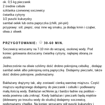
ok. 0,5 kg pieczarek
2 średnie cebule
szklanka czerwonej soczewicy
ćwiartka cytryny
1/2 puszki kukurydzy
sambal oelek lub ostra papryczka (chilli, piri-piri)
przyprawy: sól, pieprz, oraz inne wg smaku, ja dodaję kmin i cząber,
oliwa z oliwek
PRZYGOTOWANIE:
30-60 MIN.
Soczewicę wrzucamy na 7-10 min do wrzącej, osolonej wody. Pod
koniec gotowania dorzucamy ćwiartkę cytryny, najlepiej obraną ze
skórki.
Jednocześnie na oliwie szklimy dość drobno pokrojoną cebulkę , dodając
sambal oelek albo pokrojoną ostrą papryczkę. Dodajemy pieczarki, także
dość drobno pokrojone, podsmażamy.
Bakłażany drążymy tak, aby zostawić cienką warstwę miąższu. Część
miąższu wydrążonego dodajemy do pieczarek i cebulki i podlewamy
małą ilością wody. Bakłażan wchłonie ją i bardzo ładnie się poddusi -
woda powinna cała zniknąć. Kiedy bakłażan i pieczarki będą miękkie
(dolewamy po troszku wody do skutku) dodajemy soczewicę,
podsmażamy chwilkę. Na koniec wrzucamy pół puszki kukurydzy i