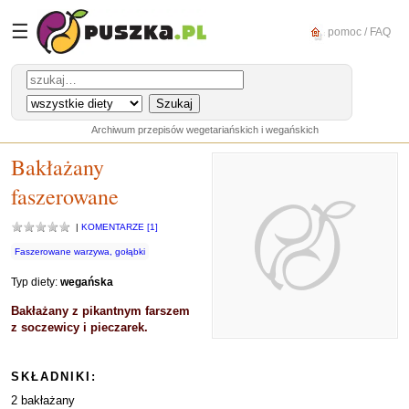
☰
pomoc / FAQ
Archiwum przepisów wegetariańskich i wegańskich
Bakłażany
faszerowane
|
KOMENTARZE [1]
Faszerowane warzywa, gołąbki
Typ diety:
wegańska
Bakłażany z pikantnym farszem
z soczewicy i pieczarek.
SKŁADNIKI:
2 bakłażany