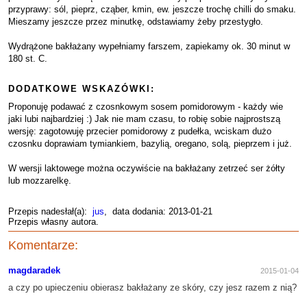
przyprawy: sól, pieprz, cząber, kmin, ew. jeszcze trochę chilli do smaku.
Mieszamy jeszcze przez minutkę, odstawiamy żeby przestygło.
Wydrążone bakłażany wypełniamy farszem, zapiekamy ok. 30 minut w
180 st. C.
DODATKOWE WSKAZÓWKI:
Proponuję podawać z czosnkowym sosem pomidorowym - każdy wie
jaki lubi najbardziej :) Jak nie mam czasu, to robię sobie najprostszą
wersję: zagotowuję przecier pomidorowy z pudełka, wciskam dużo
czosnku doprawiam tymiankiem, bazylią, oregano, solą, pieprzem i już.
W wersji laktowege można oczywiście na bakłażany zetrzeć ser żółty
lub mozzarelkę.
Przepis nadesłał(a):
jus
, data dodania: 2013-01-21
Przepis własny autora.
Komentarze:
magdaradek
2015-01-04
a czy po upieczeniu obierasz bakłażany ze skóry, czy jesz razem z nią?