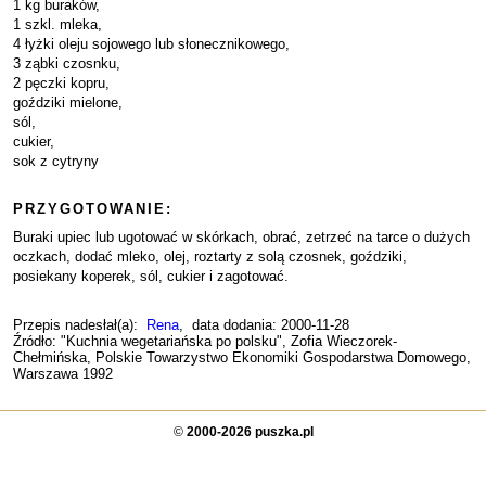
1 kg buraków,
1 szkl. mleka,
4 łyżki oleju sojowego lub słonecznikowego,
3 ząbki czosnku,
2 pęczki kopru,
goździki mielone,
sól,
cukier,
sok z cytryny
PRZYGOTOWANIE:
Buraki upiec lub ugotować w skórkach, obrać, zetrzeć na tarce o dużych
oczkach, dodać mleko, olej, roztarty z solą czosnek, goździki,
posiekany koperek, sól, cukier i zagotować.
Przepis nadesłał(a):
Rena
, data dodania: 2000-11-28
Źródło: "Kuchnia wegetariańska po polsku", Zofia Wieczorek-
Chełmińska, Polskie Towarzystwo Ekonomiki Gospodarstwa Domowego,
Warszawa 1992
©
2000-2026 puszka.pl