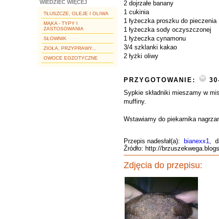
WIEDZIEĆ WIĘCEJ
2 dojrzałe banany
1 cukinia
TŁUSZCZE, OLEJE I OLIWA
1 łyżeczka proszku do pieczenia
MĄKA - TYPY I
ZASTOSOWANIA
1 łyżeczka sody oczyszczonej
1 łyżeczka cynamonu
SŁOWNIK
3/4 szklanki kakao
ZIOŁA, PRZYPRAWY...
2 łyżki oliwy
OWOCE EGZOTYCZNE
PRZYGOTOWANIE:
30
Sypkie składniki mieszamy w mis
muffiny.
Wstawiamy do piekarnika nagrzan
Przepis nadesłał(a):
bianexx1
, d
Źródło: http://brzuszekwega.blo
Zdjęcia do przepisu: