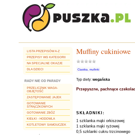
Muffiny cukiniowe
LISTA PRZEPISÓW A-Z
PRZEPISY WG KATEGORII
NA SPECJALNE OKAZJE
DLA DZIECI
Ciastka, mufinki
Typ diety:
wegańska
RADY NIE OD PARADY
PRZELICZNIK WAGA-
Przepyszne, pachnące czekolad
OBJĘTOŚĆ
ZASTĘPOWANIE JAJEK
GOTOWANIE
STRĄCZKOWYCH
SKŁADNIKI:
GOTOWANIE ZBÓŻ
KIEŁKI - HODOWLA
1 szklanka mąki orkiszowej
KOTLETOWY SAMOUCZEK
1 szklanka mąki ryżowej
0,5 szklanki cukru trzcinowego