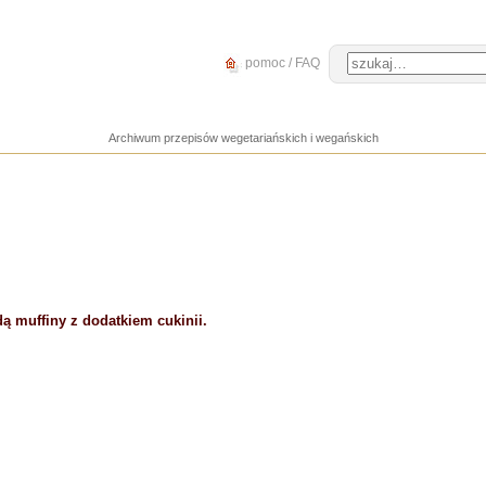
pomoc / FAQ
Archiwum przepisów wegetariańskich i wegańskich
ą muffiny z dodatkiem cukinii.