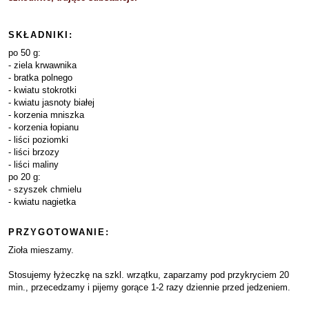
SKŁADNIKI:
po 50 g:
- ziela krwawnika
- bratka polnego
- kwiatu stokrotki
- kwiatu jasnoty białej
- korzenia mniszka
- korzenia łopianu
- liści poziomki
- liści brzozy
- liści maliny
po 20 g:
- szyszek chmielu
- kwiatu nagietka
PRZYGOTOWANIE:
Zioła mieszamy.
Stosujemy łyżeczkę na szkl. wrzątku, zaparzamy pod przykryciem 20
min., przecedzamy i pijemy gorące 1-2 razy dziennie przed jedzeniem.