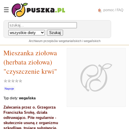
☰
pomoc / FAQ
Archiwum przepisów wegetariańskich i wegańskich
Mieszanka ziołowa
(herbata ziołowa)
"czyszczenie krwi"
Napoje
Typ diety:
wegańska
Zalecania przez o. Grzegorza
Franciszka Srokę, działa
odtruwająco. Pite regularnie -
skutecznie usuną z organizmu
szkodliwe, trujące substancje.