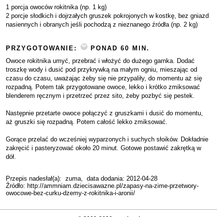
1 porcja owoców rokitnika (np. 1 kg)
2 porcje słodkich i dojrzałych gruszek pokrojonych w kostkę, bez gniazd
nasiennych i obranych jeśli pochodzą z nieznanego źródła (np. 2 kg)
PRZYGOTOWANIE:
PONAD 60 MIN.
Owoce rokitnika umyć, przebrać i włożyć do dużego garnka. Dodać
troszkę wody i dusić pod przykrywką na małym ogniu, mieszając od
czasu do czasu, uważając żeby się nie przypaliły, do momentu aż się
rozpadną. Potem tak przygotowane owoce, lekko i krótko zmiksować
blenderem ręcznym i przetrzeć przez sito, żeby pozbyć się pestek.
Następnie przetarte owoce połączyć z gruszkami i dusić do momentu,
aż gruszki się rozpadną. Potem całość lekko zmiksować.
Gorące przelać do wcześniej wyparzonych i suchych słoików. Dokładnie
zakręcić i pasteryzować około 20 minut. Gotowe postawić zakrętką w
dół.
Przepis nadesłał(a):
zuma
, data dodania: 2012-04-28
Źródło: http://ammniam.dziecisawazne.pl/zapasy-na-zime-przetwory-
owocowe-bez-curku-dzemy-z-rokitnika-i-aronii/