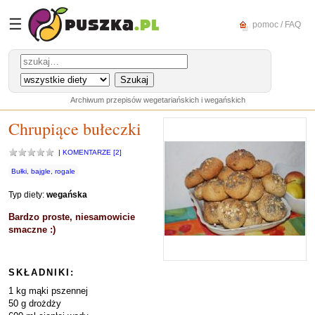
☰
pomoc / FAQ
Archiwum przepisów wegetariańskich i wegańskich
Chrupiące bułeczki
|
KOMENTARZE [2]
Bułki, bajgle, rogale
Typ diety:
wegańska
Bardzo proste, niesamowicie
smaczne :)
SKŁADNIKI:
1 kg mąki pszennej
50 g drożdży