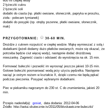
600 ml ciepłej wody
2 łyżeczki cukru
2 łyżeczki soli
dodatki do ciasta (np. płatki owsiane, słonecznik, papryka w proszku,
zioła - polecam tymianek)
dodatki do posypki (np. otręby pszenne, płatki owsiane, słonecznik,
mak)
PRZYGOTOWANIE:
30-60 MIN.
Drożdże z cukrem rozpuścić w ciepłej wodzie. Mąkę wymieszać z solą i
dodatkami (jeżeli dodamy dużo płatków owsianych, może się okazać, że
potrzeba będzie ciut więcej wody), następnie dodać drożdżową
mieszankę. Zagnieść ciasto i odstawić do wyrośnięcia na ok. 15 min.
Formować bułeczki i pozwolić im wyrosnąć jeszcze jakieś 10-15 min.
Gotowe bułeczki posmarować wodą przy użyciu pędzelka. Następnie
naciąć je ostrym nożem w kształcie X, dzięki czemu nie będą pękać
podczas pieczenia. Posypać wybranymi dodatkami.
Piec w piekarniku nagrzanym do 230 st. C do zrumienienia, jakieś 20
min.
Przepis nadesłał(a):
gosiat
, data dodania: 2012-04-06
Źródło: http://gotuj.skutecznie.tv/2011/05/blyskawiczne-buleczki/