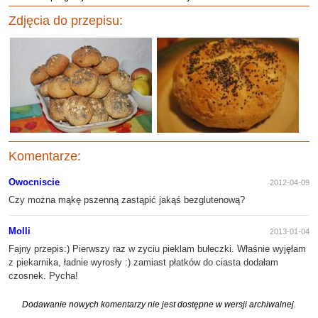
Zdjęcia do przepisu:
Komentarze:
Owocniscie
2012-04-09
Czy można mąkę pszenną zastąpić jakąś bezglutenową?
Molli
2013-01-04
Fajny przepis:) Pierwszy raz w zyciu pieklam bułeczki. Właśnie wyjęłam
z piekarnika, ładnie wyrosły :) zamiast płatków do ciasta dodałam
czosnek. Pycha!
Dodawanie nowych komentarzy nie jest dostępne w wersji archiwalnej.