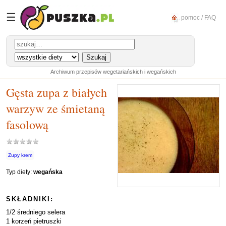
☰
pomoc / FAQ
Archiwum przepisów wegetariańskich i wegańskich
Gęsta zupa z białych
warzyw ze śmietaną
fasolową
Zupy krem
Typ diety:
wegańska
SKŁADNIKI:
1/2 średniego selera
1 korzeń pietruszki