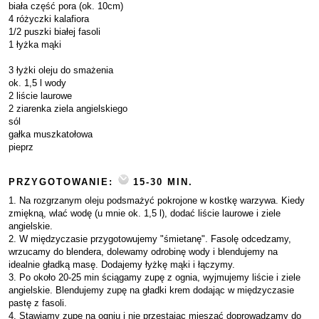
biała część pora (ok. 10cm)
4 różyczki kalafiora
1/2 puszki białej fasoli
1 łyżka mąki
3 łyżki oleju do smażenia
ok. 1,5 l wody
2 liście laurowe
2 ziarenka ziela angielskiego
sól
gałka muszkatołowa
pieprz
PRZYGOTOWANIE:
15-30 MIN.
1. Na rozgrzanym oleju podsmażyć pokrojone w kostkę warzywa. Kiedy
zmiękną, wlać wodę (u mnie ok. 1,5 l), dodać liście laurowe i ziele
angielskie.
2. W międzyczasie przygotowujemy "śmietanę". Fasolę odcedzamy,
wrzucamy do blendera, dolewamy odrobinę wody i blendujemy na
idealnie gładką masę. Dodajemy łyżkę mąki i łączymy.
3. Po około 20-25 min ściągamy zupę z ognia, wyjmujemy liście i ziele
angielskie. Blendujemy zupę na gładki krem dodając w międzyczasie
pastę z fasoli.
4. Stawiamy zupę na ogniu i nie przestając mieszać doprowadzamy do