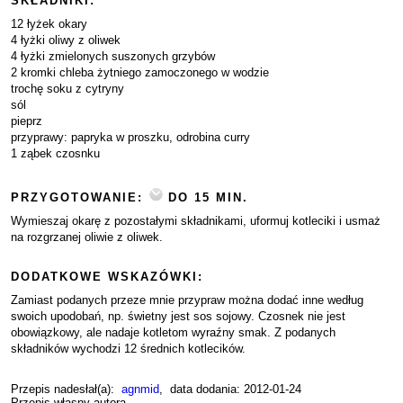
SKŁADNIKI:
12 łyżek okary
4 łyżki oliwy z oliwek
4 łyżki zmielonych suszonych grzybów
2 kromki chleba żytniego zamoczonego w wodzie
trochę soku z cytryny
sól
pieprz
przyprawy: papryka w proszku, odrobina curry
1 ząbek czosnku
PRZYGOTOWANIE:
DO 15 MIN.
Wymieszaj okarę z pozostałymi składnikami, uformuj kotleciki i usmaż
na rozgrzanej oliwie z oliwek.
DODATKOWE WSKAZÓWKI:
Zamiast podanych przeze mnie przypraw można dodać inne według
swoich upodobań, np. świetny jest sos sojowy. Czosnek nie jest
obowiązkowy, ale nadaje kotletom wyraźny smak. Z podanych
składników wychodzi 12 średnich kotlecików.
Przepis nadesłał(a):
agnmid
, data dodania: 2012-01-24
Przepis własny autora.