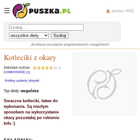
☰
pomoc / FAQ
Archiwum przepisów wegetariańskich i wegańskich
Kotleciki z okary
ŚREDNIA OCENA:
[1]
|
KOMENTARZE [1]
Kotlety, pulpety, klopsiki
Typ diety:
wegańska
Smaczne kotleciki, łatwe do
wykonania. Są niezłym
sposobem na wykorzystanie
okary pozostałej po robieniu
tofu :)