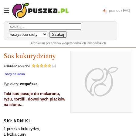
☰
pomoc / FAQ
Archiwum przepisów wegetariańskich i wegańskich
Sos kukurydziany
ŚREDNIA OCENA:
[1]
Sosy na słono
Typ diety:
wegańska
Taki sos pasuje do makaronu,
ryżu, tortilli, dowolnych placków
na słono...
SKŁADNIKI:
1 puszka kukurydzy,
1 łyżka curry