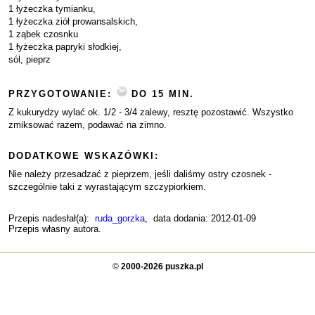
1 łyżeczka tymianku,
1 łyżeczka ziół prowansalskich,
1 ząbek czosnku
1 łyżeczka papryki słodkiej,
sól, pieprz
PRZYGOTOWANIE:
DO 15 MIN.
Z kukurydzy wylać ok. 1/2 - 3/4 zalewy, resztę pozostawić. Wszystko
zmiksować razem, podawać na zimno.
DODATKOWE WSKAZÓWKI:
Nie należy przesadzać z pieprzem, jeśli daliśmy ostry czosnek -
szczególnie taki z wyrastającym szczypiorkiem.
Przepis nadesłał(a):
ruda_gorzka
, data dodania: 2012-01-09
Przepis własny autora.
©
2000-2026 puszka.pl