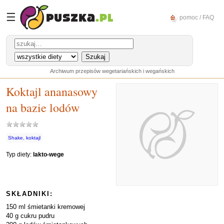
☰
pomoc / FAQ
Archiwum przepisów wegetariańskich i wegańskich
Koktajl ananasowy
na bazie lodów
Shake, koktajl
Typ diety:
lakto-wege
SKŁADNIKI:
150 ml śmietanki kremowej
40 g cukru pudru