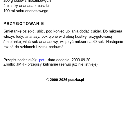
200 g lodów śmietankowych
4 plastry ananasa z puszki
100 ml soku ananasowego
PRZYGOTOWANIE:
Śmietankę oziębić, ubić, pod koniec ubijania dodać cukier. Do miksera
włożyć lody, ananasy, pokrojone w drobną kostkę, przygotowaną
śmietankę, wlać sok ananasowy, włączyć mikser na 30 sek. Następnie
rozlać do szklanek i zaraz podawać.
Przepis nadesłał(a):
pat
, data dodania: 2000-09-20
Źródło: JMR - przepisy kulinarne (serwis już nie istnieje)
©
2000-2026 puszka.pl