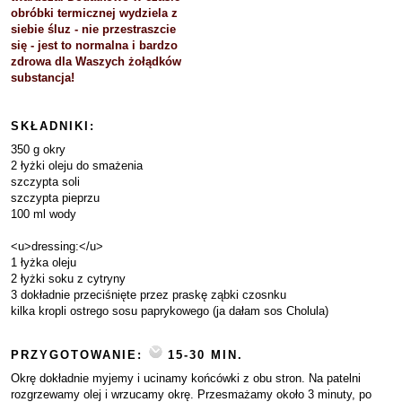
obróbki termicznej wydziela z
siebie śluz - nie przestraszcie
się - jest to normalna i bardzo
zdrowa dla Waszych żołądków
substancja!
SKŁADNIKI:
350 g okry
2 łyżki oleju do smażenia
szczypta soli
szczypta pieprzu
100 ml wody
<u>dressing:</u>
1 łyżka oleju
2 łyżki soku z cytryny
3 dokładnie przeciśnięte przez praskę ząbki czosnku
kilka kropli ostrego sosu paprykowego (ja dałam sos Cholula)
PRZYGOTOWANIE:
15-30 MIN.
Okrę dokładnie myjemy i ucinamy końcówki z obu stron. Na patelni
rozgrzewamy olej i wrzucamy okrę. Przesmażamy około 3 minuty, po