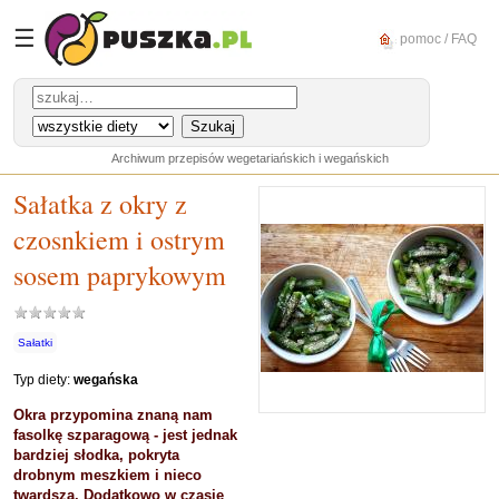
☰
pomoc / FAQ
Archiwum przepisów wegetariańskich i wegańskich
Sałatka z okry z
czosnkiem i ostrym
sosem paprykowym
Sałatki
Typ diety:
wegańska
Okra przypomina znaną nam
fasolkę szparagową - jest jednak
bardziej słodka, pokryta
drobnym meszkiem i nieco
twardsza. Dodatkowo w czasie