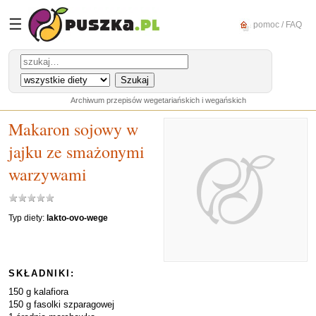
☰
pomoc / FAQ
Archiwum przepisów wegetariańskich i wegańskich
Makaron sojowy w
jajku ze smażonymi
warzywami
Typ diety:
lakto-ovo-wege
SKŁADNIKI:
150 g kalafiora
150 g fasolki szparagowej