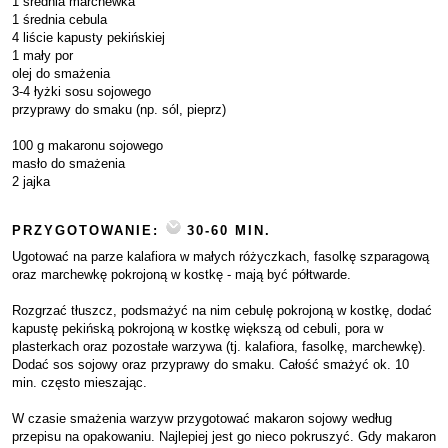
1 średnia marchewka
1 średnia cebula
4 liście kapusty pekińskiej
1 mały por
olej do smażenia
3-4 łyżki sosu sojowego
przyprawy do smaku (np. sól, pieprz)
100 g makaronu sojowego
masło do smażenia
2 jajka
PRZYGOTOWANIE:
30-60 MIN.
Ugotować na parze kalafiora w małych różyczkach, fasolkę szparagową
oraz marchewkę pokrojoną w kostkę - mają być półtwarde.
Rozgrzać tłuszcz, podsmażyć na nim cebulę pokrojoną w kostkę, dodać
kapustę pekińską pokrojoną w kostkę większą od cebuli, pora w
plasterkach oraz pozostałe warzywa (tj. kalafiora, fasolkę, marchewkę).
Dodać sos sojowy oraz przyprawy do smaku. Całość smażyć ok. 10
min. często mieszając.
W czasie smażenia warzyw przygotować makaron sojowy według
przepisu na opakowaniu. Najlepiej jest go nieco pokruszyć. Gdy makaron