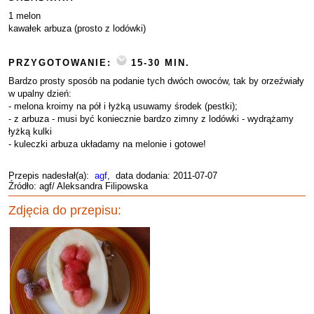
1 melon
kawałek arbuza (prosto z lodówki)
PRZYGOTOWANIE:
15-30 MIN.
Bardzo prosty sposób na podanie tych dwóch owoców, tak by orzeźwiały
w upalny dzień:
- melona kroimy na pół i łyżką usuwamy środek (pestki);
- z arbuza - musi być koniecznie bardzo zimny z lodówki - wydrążamy
łyżką kulki
- kuleczki arbuza układamy na melonie i gotowe!
Przepis nadesłał(a):
agf
, data dodania: 2011-07-07
Źródło: agf/ Aleksandra Filipowska
Zdjęcia do przepisu: